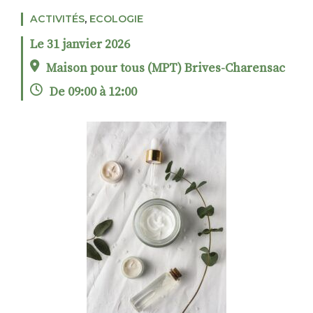
ACTIVITÉS
,
ECOLOGIE
Le 31 janvier 2026
RECHERCHER
S'ABONNER
Maison pour tous (MPT) Brives-Charensac
S'INSCRIRE À LA NEWSLETTER
De 09:00 à 12:00
FACEBOOK
INSTAGRAM
LINKEDIN
YOUTUBE