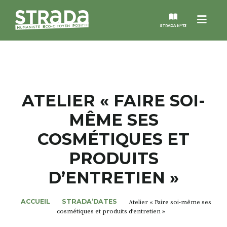
Menu
STRADA N°73
STRADA
MAGAZINES
ATELIER « FAIRE SOI-
MÊME SES
NOS THÈMES
COSMÉTIQUES ET
STRADA’DATES
PRODUITS
D’ENTRETIEN »
ALTER STRADA
ACCUEIL
STRADA’DATES
Atelier « Faire soi-même ses
ROSÉE DE MAI
cosmétiques et produits d’entretien »