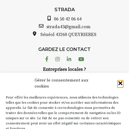
STRADA Bernard Turle, vous
avez ouvert une galerie à
STRADA
Auzon…
06 50 42 06 64
Bernard TURLE Le Fumoir n’est
strada43@gmail.com
pas une galerie permanente.
Sénéol
43260 QUEYRIERES
Chaque année, le 1er dimanche
d’août, l’association
GARDEZ LE CONTACT
AuzonToujours
organise
Arts
dans le village
. Des artistes et
Facebook
Instagram
Linkedin
Youtube
artisans investissent les rues, les
Entreprises locales ?
caves, les granges d’Auzon. Le
Nous avons des solutions pubs pour vous.
Fumoir est l’un de ces espaces
Gérer le consentement aux
temporaires d’accueil de la
cookies
culture. Il s’associe également à
NEWSLETTER
d’autres activités culturelles de
Pour offrir les meilleures expériences, nous utilisons des technologies
la Petite Cité de Caractère. Par
Suivez toute l'actu de Strada
telles que les cookies pour stocker et/ou accéder aux informations des
appareils. Le fait de consentir à ces technologies nous permettra de
exemple, l’installation
Cochon
traiter des données telles que le comportement de navigation ou les ID
Charbon
s’inscrit comme en
uniques sur ce site. Le fait de ne pas consentir ou de retirer son
« off » du festival d’Auzon 2026
consentement peut avoir un effet négatif sur certaines caractéristiques
(2 /22 août).
et fonctions.