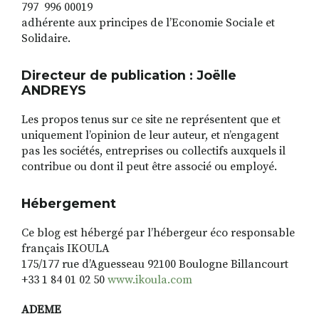
797 996 00019
adhérente aux principes de l’Economie Sociale et
Solidaire.
RECHERCHER
S'ABONNER
S'INSCRIRE À LA NEWSLETTER
Directeur de publication
: Joëlle
ANDREYS
FACEBOOK
INSTAGRAM
LINKEDIN
YOUTUBE
Les propos tenus sur ce site ne représentent que et
uniquement l’opinion de leur auteur, et n’engagent
pas les sociétés, entreprises ou collectifs auxquels il
contribue ou dont il peut être associé ou employé.
Hébergement
Ce blog est hébergé par l’hébergeur éco responsable
français IKOULA
175/177 rue d’Aguesseau 92100 Boulogne Billancourt
+33 1 84 01 02 50
www.ikoula.com
ADEME