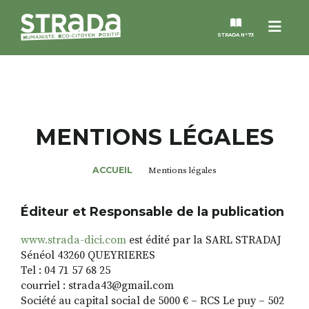
Menu
STRADA N°73
STRADA
MAGAZINES
MENTIONS LÉGALES
NOS THÈMES
ACCUEIL
Mentions légales
STRADA’DATES
Éditeur et Responsable de la publication
www.strada-dici.com
est édité par la SARL STRADAJ
ALTER STRADA
Sénéol 43260 QUEYRIERES
Tel : 04 71 57 68 25
ROSÉE DE MAI
courriel : strada43@gmail.com
Société au capital social de 5000 € – RCS Le puy – 502