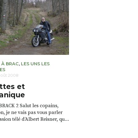
n : Pour lire la suite de
alors bouleversé la sociét
e, cliquer sur les trois points
cela par le cinéma et la r
s
lire […]
 À BRAC
,
LES UNS LES
ES
août 2008
ttes et
anique
ACK 2 Salut les copains,
n, je ne vais pas vous parler
ssion télé d’Albert Reisner, qui
n heure de gloire pour ceux qui
pellent – levez le doigt, les