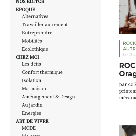
NOS EDITOS
EPOQUE
Alternatives
Travailler autrement
Entreprendre
Mobilités
ROCK
Ecolothique
AUTR
Le 21 
CHEZ MOI
Les défis
ROC
Confort thermique
Orag
Isolation
par cc 
Ma maison
printemp
Aménagement & Design
mécaniq
neuron
Au jardin
par de 
Energies
lac d’I
ART DE VIVRE
chute o
MODE
d’esprit