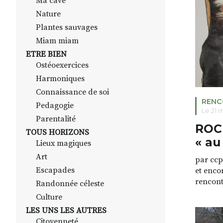
Ma cave
cliquer 
Nature
Plantes sauvages
Miam miam
ETRE BIEN
Ostéoexercices
Harmoniques
Connaissance de soi
RENC
Pedagogie
Le 21 
Parentalité
ROCK
TOUS HORIZONS
« au
Lieux magiques
Art
par ccp
Escapades
et enco
rencont
Randonnée céleste
et pass
Culture
vie, de 
LES UNS LES AUTRES
fois-ci
Citoyenneté