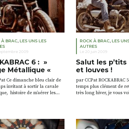
 À BRAC
,
LES UNS LES
ROCK À BRAC
,
LES UNS
ES
AUTRES
septembre 2009
Le 20 juin 2009
KABRAC 6 : »
Salut les p’tits
e Métallique «
et louves !
Pat Ce dimanche bleu clair de
par CCPat ROCKABRAC 5 
s invitant à sortir la cavale
temps plus clément de re
ue, histoire de m’aérer les
très long hiver, je vous v
es je menais donc ma bécane
vos terriers frémir des g
petites routes bucoliques, le
impatients de vous dégou
ssarlès me semblant un point de
et vélos ressortent de leu
pportun au regard de mon état
sacs à dos et tennis prenn
 … Pour lire la suite de l’article,
dehors pour chasser l’hu