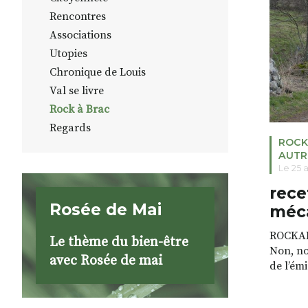
ce chemi
Rencontres
l’articl
suivant
Associations
Utopies
Chronique de Louis
Val se livre
Rock à Brac
Regards
ROCK
AUTR
Le 25 
rece
Rosée de Mai
méc
ROCKABR
Le thème du bien-être
Non, no
avec Rosée de mai
de l’émi
a eu so
s’en rap