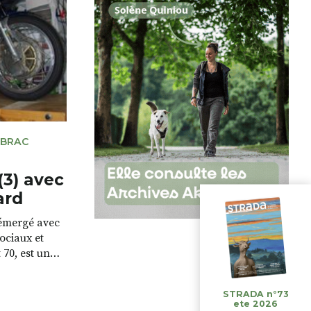
n propice aux
 BRAC
3) avec
ard
 émergé avec
ociaux et
 70, est un
ncontre, de
t le principal
STRADA n°73
es qui ont
ete 2026