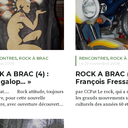
sur […]
hivernale, bref, la saiso
voyages […]
ONTRES
,
ROCK À BRAC
RENCONTRES
,
ROCK À
mai 2009
Le 29 novembre 2008
 A BRAC (4) :
ROCK A BRAC (
 galop… »
François Fress
at…. Rock attitude, toujours
par CCPat Le rock, qui a
re, pour cette nouvelle
les grands mouvements s
re, avec ouverture découverte
culturels des années 60 et
ion ! La passion au cœur de la
esprit d’ouverture, de re
la vie d’une femme, et, cette
mélange, de passion. Il fu
, au grand galop ! Suivons donc
vecteur des idées nouvell