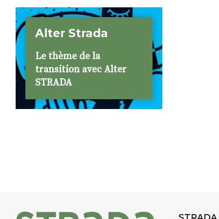
ceusses
de STRA
folichon
Alter Strada
[…]
Le thème de la
transition avec Alter
STRADA
STRADA