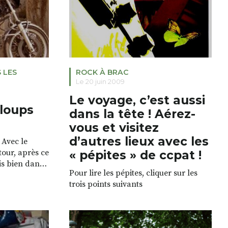
 LES
ROCK À BRAC
Le 20 juin 2009
Le voyage, c’est aussi
 loups
dans la tête ! Aérez-
vous et visitez
d’autres lieux avec les
Avec le
tour, après ce
« pépites » de ccpat !
ois bien dans
Pour lire les pépites, cliquer sur les
ambettes,
trois points suivants
rdir ! Motos
rs placards,
ent l’air
midité