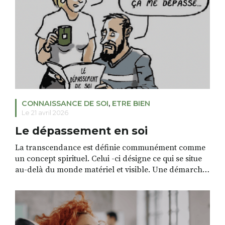
RECHERCHER
S'ABONNER
S'INSCRIRE À LA NEWSLETTER
FACEBOOK
INSTAGRAM
LINKEDIN
YOUTUBE
CONNAISSANCE DE SOI
,
ETRE BIEN
Le 21 avril 2026
Le dépassement en soi
La transcendance est définie communément comme
un concept spirituel. Celui -ci désigne ce qui se situe
au-delà du monde matériel et visible. Une démarche
transcendantale consistera alors à se relier avec ce
qui nous dépasse dans l’invisible : l’âme, l’infini… En
philosophie, cette définition évolue. Par exemple
chez les existentialistes, la transcendance est la