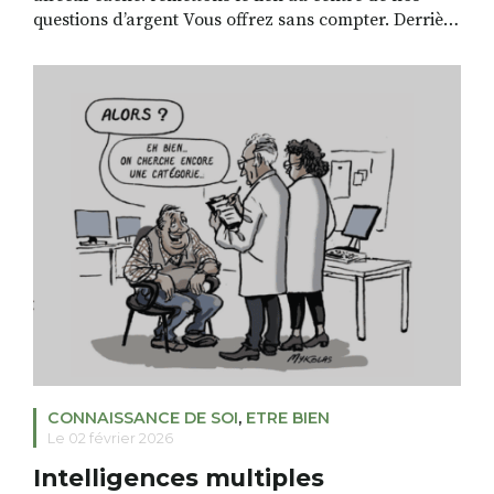
questions d’argent Vous offrez sans compter. Derrière
cette générosité , se cache peut-être un besoin d’être
aimé, une peur d’être abandonné. Vous êtes :
compulsif généreux Vous contrôlez tout. Vous refusez
de donner trop, est-ce par peut […]
CONNAISSANCE DE SOI
,
ETRE BIEN
Le 02 février 2026
Intelligences multiples