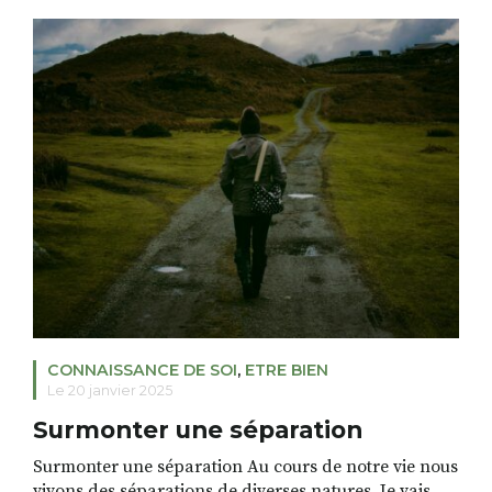
dispositif Hear Fit est une solution innovante pour
entendre mieux. C’est un outil destiné aux personnes
appareillées. Il stimule le cerveau afin d’améliorer la
compréhension […]
CONNAISSANCE DE SOI
,
ETRE BIEN
Le 20 janvier 2025
Surmonter une séparation
Surmonter une séparation Au cours de notre vie nous
vivons des séparations de diverses natures. Je vais