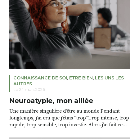
capacité de l’être […]
CONNAISSANCE DE SOI
,
ETRE BIEN
,
LES UNS LES
AUTRES
Le 24 mars 2026
Neuroatypie, mon alliée
Une manière singulière d’être au monde Pendant
longtemps, j’ai cru que j’étais “trop”.Trop intense, trop
rapide, trop sensible, trop investie. Alors j’ai fait ce
que beaucoup font : j’ai essayé de me lisser, de
m’adapter, de rentrer dans un rythme qui ne