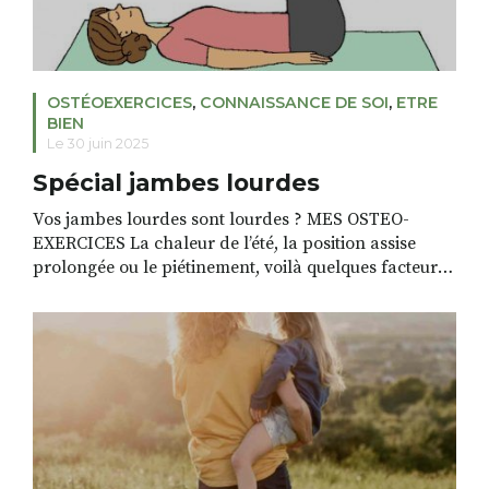
OSTÉOEXERCICES
,
CONNAISSANCE DE SOI
,
ETRE
BIEN
Le 30 juin 2025
Spécial jambes lourdes
Vos jambes lourdes sont lourdes ? MES OSTEO-
EXERCICES La chaleur de l’été, la position assise
prolongée ou le piétinement, voilà quelques facteurs
qui peuvent vous donner la sensation de jambes
lourdes surtout en fin de journée. Pour soulager cette
sensation parfois douloureuse et repartir du bon
pied, vous pouvez passer un jet d’eau froide sur […]