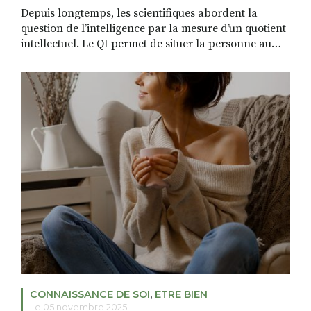
Depuis longtemps, les scientifiques abordent la
question de l’intelligence par la mesure d’un quotient
intellectuel. Le QI permet de situer la personne au
sein d’un groupe particulier. Connaitre son QI a des
avantages mais aussi quelques inconvénients : ne pas
en avoir assez. Comme en avoir beaucoup, peut être
désagréable à vivre pour certains. Par ailleurs, […]
CONNAISSANCE DE SOI
,
ETRE BIEN
Le 05 novembre 2025