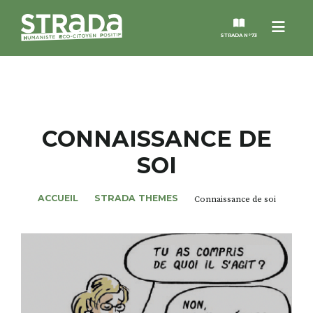
Menu
STRADA N°73
STRADA
MAGAZINES
CONNAISSANCE DE
SOI
NOS THÈMES
ACCUEIL
STRADA THEMES
Connaissance de soi
STRADA’DATES
ALTER STRADA
ROSÉE DE MAI