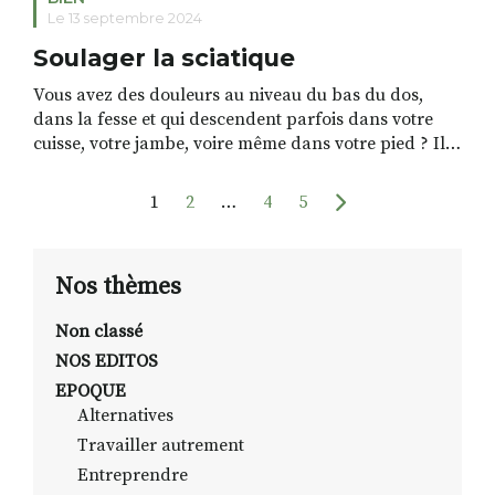
Le 13 septembre 2024
Soulager la sciatique
Vous avez des douleurs au niveau du bas du dos,
dans la fesse et qui descendent parfois dans votre
cuisse, votre jambe, voire même dans votre pied ? Il
est possible que souffriez d’une sciatique aussi
appelée sciatalgie. La sciatique est une affection
1
2
…
4
5
entrainée par une compression du nerf sciatique, le
plus long nerf du corps […]
Nos thèmes
Non classé
NOS EDITOS
EPOQUE
Alternatives
Travailler autrement
Entreprendre