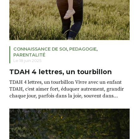
CONNAISSANCE DE SOI
,
PEDAGOGIE
,
PARENTALITÉ
Le 18 juin 2025
TDAH 4 lettres, un tourbillon
TDAH 4 lettres, un tourbillon Vivre avec un enfant
TDAH, cʼest aimer fort, éduquer autrement, grandir
chaque jour, parfois dans la joie, souvent dans
lʼinconfort. Cʼest vivre à côté dʼun cœur grand ouvert,
dʼun cerveau qui carbure, dʼun corps qui déborde.
Cʼest intense. Cʼest beau. Cʼest épuisant. Moi, je suis sa
mère. Et je suis […]