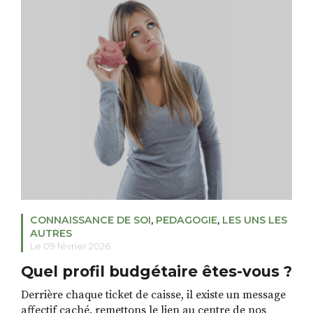
m’appartenait pas vraiment. Jusqu’au jour où, à
travers mon quotidien et celui de […]
CONNAISSANCE DE SOI
,
PEDAGOGIE
,
LES UNS LES
AUTRES
Le 09 février 2026
Quel profil budgétaire êtes-vous ?
Derrière chaque ticket de caisse, il existe un message
affectif caché. remettons le lien au centre de nos