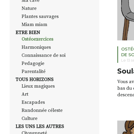
Ma cave
7-8. Ins
Nature
Plantes sauvages
Miam miam
ETRE BIEN
Ostéoexercices
Harmoniques
OSTÉ
DE SO
Connaissance de soi
Le 13 
Pedagogie
Soul
Parentalité
TOUS HORIZONS
Vous av
Lieux magiques
bas du d
Art
descend
votre j
Escapades
pied ? I
Randonnée céleste
d’une s
Culture
sciatalg
LES UNS LES AUTRES
affecti
Citoyenneté