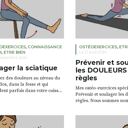
repartir du bon pied, vo
pirée du yoga et décrite […]
passer un jet d’eau froide
OEXERCICES
,
CONNAISSANCE
OSTÉOEXERCICES
,
ETR
I
,
ETRE BIEN
Le 21 août 2024
septembre 2024
Prévenir et so
ager la sciatique
les DOULEURS
règles
ez des douleurs au niveau du
os, dans la fesse et qui
Mes ostéo-exercices spéc
ent parfois dans votre cuisse,
Prévenir et soulager les 
ambe, voire même dans votre
règles. Nous sommes no
l est possible que souffriez
endurer des douleurs tou
ciatique aussi appelée
pendant nos règles ou qu
ie. La sciatique est une
avant. Voici quelques exe
on entrainée par une
vont aider à vous soulage