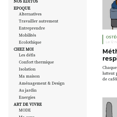
NOS EDITOS
EPOQUE
Alternatives
Travailler autrement
Entreprendre
Mobilités
OSTÉ
Ecolothique
Le 12 
CHEZ MOI
Mét
Les défis
resp
Confort thermique
Chaque 
Isolation
luttent
Ma maison
de café
Aménagement & Design
mentale
Au jardin
causes 
l’endor
Energies
Face à 
ART DE VIVRE
naturell
MODE
beaucou