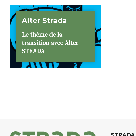
l’ordina
douleur
invalid
Alter Strada
un prof
attenda
Le thème de la
exercic
transition avec Alter
STRADA
STRADA