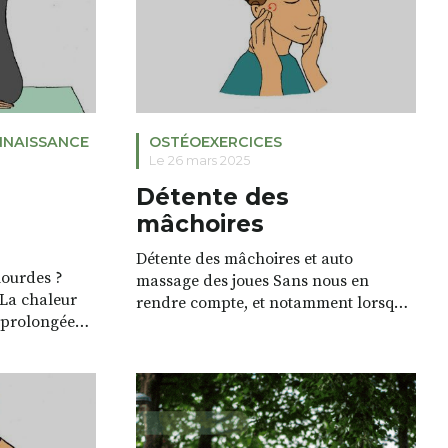
NAISSANCE
OSTÉOEXERCICES
Le 26 mars 2025
Détente des
mâchoires
Détente des mâchoires et auto
lourdes ?
massage des joues Sans nous en
a chaleur
rendre compte, et notamment lorsque
se prolongée
nous sommes stressés, nous serrons
quelques
nos dents et nous crispons ainsi les
s donner la
muscles de nos mâchoires, à tel point
des surtout
que certaines personnes finissent par
oulager cette
grincer des dents pendant le sommeil.
reuse et
Ces crispations s’accompagnent