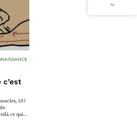
de crampe
ctions de
t également
NAISSANCE
 c’est
muscles, 107
 de
oilà ce qui
 nous permet
er et courir.
 et parfois