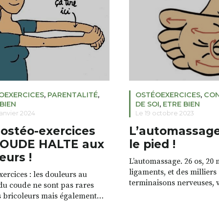
sion du nerf sciatique, le plus
diminuant la sensation 
rf du corps […]
provoquée par les contra
l’utérus. Cette routine es
très intéressante […]
OEXERCICES
,
PARENTALITÉ
,
OSTÉOEXERCICES
,
CON
BIEN
DE SOI
,
ETRE BIEN
janvier 2024
Le 19 octobre 2023
ostéo-exercices
L’automassage
COUDE HALTE aux
le pied !
eurs !
L’automassage. 26 os, 20 
ligaments, et des milliers
xercices : les douleurs au
terminaisons nerveuses, v
du coude ne sont pas rares
compose nos pieds et qui
s bricoleurs mais également
de tenir debout, de march
s personnes qui passent
Cependant, très sollicités
up de temps devant