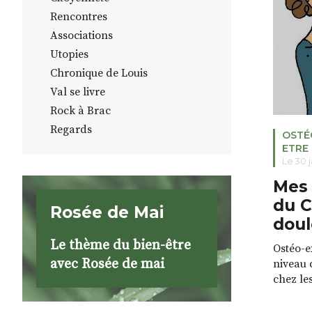
compres
long ne
Rencontres
Associations
Utopies
Chronique de Louis
Val se livre
Rock à Brac
Regards
OSTÉ
ETRE 
Le 30 
Mes 
du 
Rosée de Mai
doul
Le thème du bien-être
Ostéo-e
avec Rosée de mai
niveau 
chez le
chez le
beauco