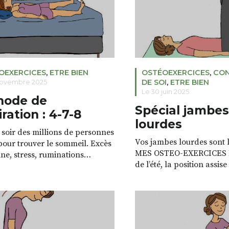
OEXERCICES
,
ETRE BIEN
OSTÉOEXERCICES
,
CON
DE SOI
,
ETRE BIEN
novembre 2025
Le 30 juin 2025
hode de
Spécial jambes
iration : 4-7-8
lourdes
soir des millions de personnes
Vos jambes lourdes sont 
 pour trouver le sommeil. Excès
MES OSTEO-EXERCICES L
ine, stress, ruminations
de l’été, la position assi
s ou rythme de vie effréné : les
ou le piétinement, voilà 
des troubles de
facteurs qui peuvent vou
missement sont nombreuses.
sensation de jambes lour
cela il existe des méthodes
en fin de journée. Pour s
es dont l’une d’elle fait
sensation parfois doulou
p parler d’elle : la méthode 4-