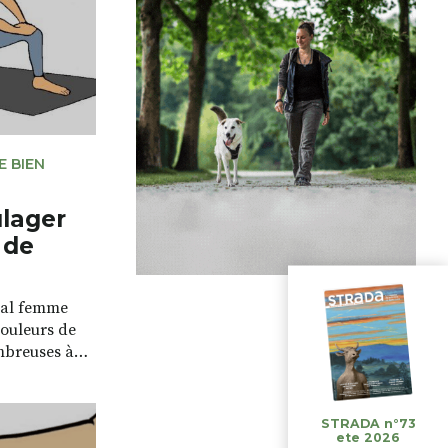
us pouvez
parfois d’autres douleurs dans le
 sur […]
crâne, […]
E BIEN
ulager
 de
ial femme
douleurs de
mbreuses à
s les mois
elques jours
rcices qui
STRADA n°73
ete 2026
r en