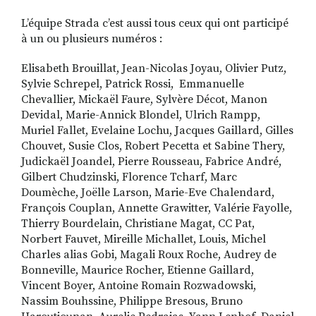
enseigne et construit
L’équipe Strada c’est aussi tous ceux qui ont participé
à un ou plusieurs numéros :
Elisabeth Brouillat, Jean-Nicolas Joyau, Olivier Putz,
Sylvie Schrepel, Patrick Rossi, Emmanuelle
Chevallier, Mickaël Faure, Sylvère Décot, Manon
Devidal, Marie-Annick Blondel, Ulrich Rampp,
Muriel Fallet, Evelaine Lochu, Jacques Gaillard, Gilles
Chouvet, Susie Clos, Robert Pecetta et Sabine Thery,
Judickaël Joandel, Pierre Rousseau, Fabrice André,
Gilbert Chudzinski, Florence Tcharf, Marc
Doumèche, Joëlle Larson, Marie-Eve Chalendard,
François Couplan, Annette Grawitter, Valérie Fayolle,
Thierry Bourdelain, Christiane Magat, CC Pat,
Norbert Fauvet, Mireille Michallet, Louis, Michel
Charles alias Gobi, Magali Roux Roche, Audrey de
Bonneville, Maurice Rocher, Etienne Gaillard,
Vincent Boyer, Antoine Romain Rozwadowski,
Nassim Bouhssine, Philippe Bresous, Bruno