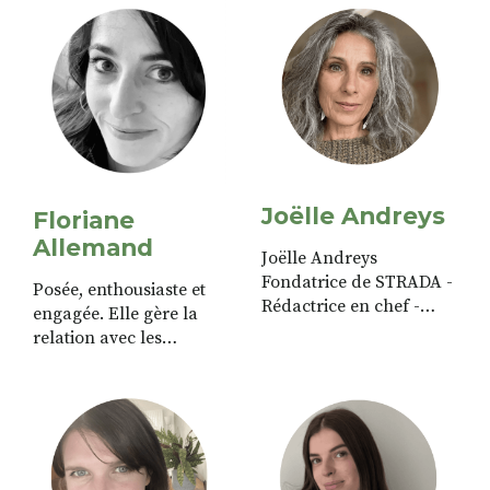
Joëlle Andreys
Floriane
Allemand
Joëlle Andreys
Fondatrice de STRADA -
Posée, enthousiaste et
Rédactrice en chef -
engagée. Elle gère la
Toujours en quête de
relation avec les
sens, curieuse des autres
annonceurs.
et des idées, son équipe
ne cesse de s’étoffer de
nouvelles personnalités.