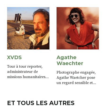
reportage, les gens, la
rue, dans le quotidien ou
pendant des
manifestations, des
festivals, des spectacles.
Ses articles Son site...
XVDS
Agathe
Waechter
Tour à tour reporter,
administrateur de
Photographe engagée,
missions humanitaires,
Agathe Waetcher pose
auteur d’une quinzaine
un regard sensible et
d’ouvrages, concepteur
authentique sur le
d’exposition,
monde. Autodidacte et
ethnographe…
inspirée, elle
ET TOUS LES AUTRES
photographie, écrit,