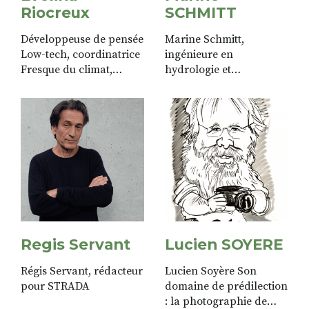
Riocreux
SCHMITT
Développeuse de pensée
Marine Schmitt,
Low-tech, coordinatrice
ingénieure en
Fresque du climat,
hydrologie et
engagée dans ma
accompagnatrice
démarche Zéro déchet
nature, est une passeuse
de savoirs sur la
biodiversité, faune,
flore, eau, jardins…
Regis Servant
Lucien SOYERE
Régis Servant, rédacteur
Lucien Soyère Son
pour STRADA
domaine de prédilection
: la photographie de