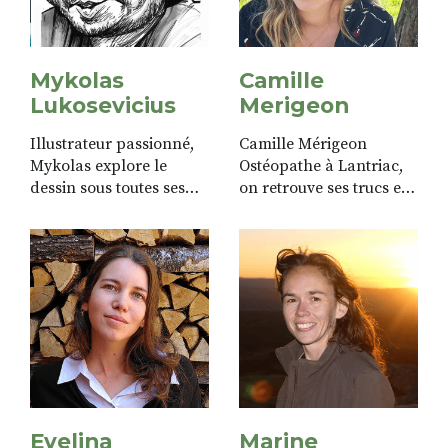
Mykolas
Camille
Lukosevicius
Merigeon
Illustrateur passionné,
Camille Mérigeon
Mykolas explore le
Ostéopathe à Lantriac,
dessin sous toutes ses
on retrouve ses trucs et
formes, avec une
astuces pour maintenir
pratique particulière de
son corps en forme
la gravure en taille
dans les pages bien être
douce. Son trait se fait
de STRADA. Artiste à ses
aussi satirique : il aime
heures, c’est elle...
trouver...
Evelina
Marine