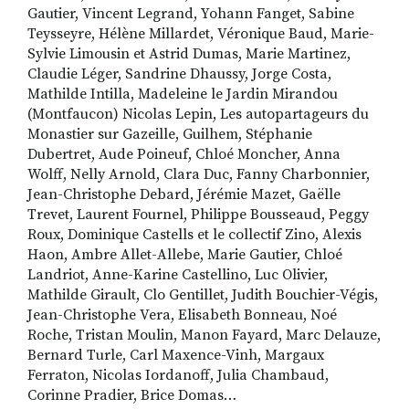
Gautier, Vincent Legrand, Yohann Fanget, Sabine
Teysseyre, Hélène Millardet, Véronique Baud, Marie-
Sylvie Limousin et Astrid Dumas, Marie Martinez,
Claudie Léger, Sandrine Dhaussy, Jorge Costa,
Mathilde Intilla, Madeleine le Jardin Mirandou
(Montfaucon) Nicolas Lepin, Les autopartageurs du
Monastier sur Gazeille, Guilhem, Stéphanie
Dubertret, Aude Poineuf, Chloé Moncher, Anna
Wolff, Nelly Arnold, Clara Duc, Fanny Charbonnier,
Jean-Christophe Debard, Jérémie Mazet, Gaëlle
Trevet, Laurent Fournel, Philippe Bousseaud, Peggy
Roux, Dominique Castells et le collectif Zino, Alexis
Haon, Ambre Allet-Allebe, Marie Gautier, Chloé
Landriot, Anne-Karine Castellino, Luc Olivier,
Mathilde Girault, Clo Gentillet, Judith Bouchier-Végis,
Jean-Christophe Vera, Elisabeth Bonneau, Noé
Roche, Tristan Moulin, Manon Fayard, Marc Delauze,
Bernard Turle, Carl Maxence-Vinh, Margaux
Ferraton, Nicolas Iordanoff, Julia Chambaud,
Corinne Pradier, Brice Domas…