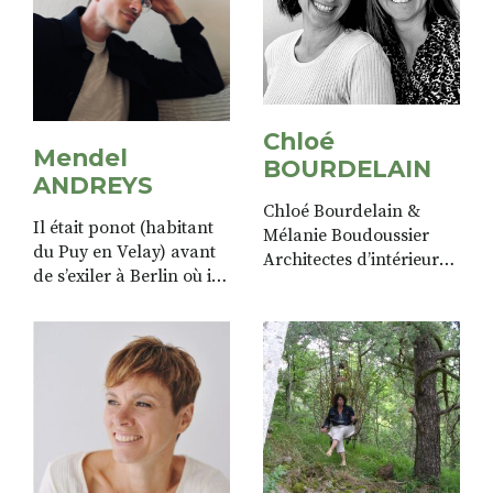
Chloé
Mendel
BOURDELAIN
ANDREYS
Chloé Bourdelain &
Il était ponot (habitant
Mélanie Boudoussier
du Puy en Velay) avant
Architectes d’intérieur
de s’exiler à Berlin où il
elles nous donnent plein
travaille comme
d’idées design et
merchandiser et artisan
aménagement.
du bois. Depuis la
capitale allemande il
écrit sa rubrique...