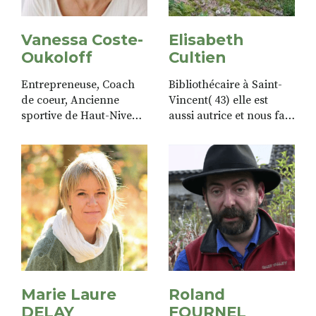
Vanessa Coste-
Elisabeth
Oukoloff
Cultien
Entrepreneuse, Coach
Bibliothécaire à Saint-
de coeur, Ancienne
Vincent( 43) elle est
sportive de Haut-Niveau
aussi autrice et nous fait
et entraineur... une
partager ses coups de
femme engagée et multi-
coeur littéraires et
casquettes !
artistiques.
Marie Laure
Roland
DELAY
FOURNEL