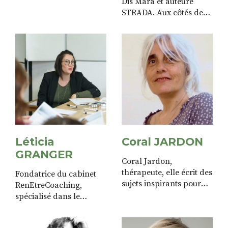
Dis Mara et auteure
ses cartes pour voyager
STRADA. Aux côtés de
parmi les étoiles.
STRADA, elle collabore
à la création du Guide
du Bien Manger en
Velay, avec l’envie de
valoriser une
alimentation...
Léticia
Coral JARDON
GRANGER
Coral Jardon,
thérapeute, elle écrit des
Fondatrice du cabinet
sujets inspirants pour
RenEtreCoaching,
une meilleure
spécialisé dans le
connaissance de soi.
développement du bien
être au travail à