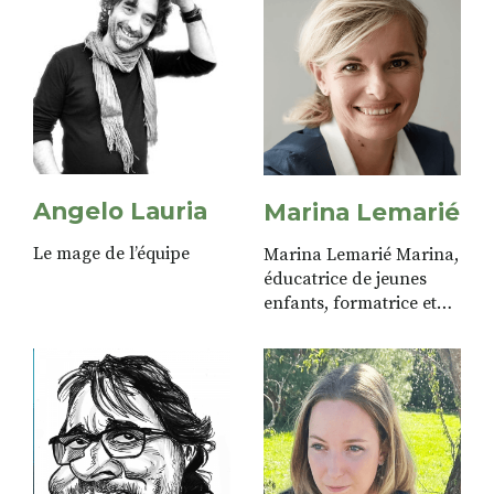
Monistrol sur Loire.
Auteure des articles
"Connaissances de soi"
et "Etre bien" STRADA et
Rosée de...
Angelo Lauria
Marina Lemarié
Le mage de l’équipe
Marina Lemarié Marina,
éducatrice de jeunes
enfants, formatrice et
consultante spécialisée
petite enfance, écrit
pour la rubrique
parents/enfants.
Créativité et
épanouissement sont ses
maîtres mots.