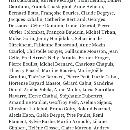
Haroutiounan, Aurelie Pedrajas, Yann Lenhof, Daniel
Giordano, Franck Chastagnol, Anne Helman,
Bernard Botta, Françoise Bourles, Claude Degryse,
Jacques Exbalin, Catherine Bertrand, Georges
Dussauce, Céline Damnon, Lionel Couriol, Pierre-
Olivier Colombat, François Bauduin, Michel Urban,
Moïse Gorin, Jenny Hadjidakis, Sébastien de
Türckheim, Fabienne Bousseaud, Anne Mozin-
Couriol, Christelle Gouyet, Guillaume Mousson, Jean
Celle, Fred Arrivé, Nelly Paradis, Franck Froger,
Pierre Boullet, Michel Bernard, Charlotte Chapuis,
Thierry Pascal, Martine Rouvier, Marie-Joëlle
Gandon, Thérèse Bernard, Pierre Petit, Lucile Cabut,
Hortense Bayard Massot, Gérard Cabut, Sandrine
Odoul, Amélie Vilela, Anne Muller, Lucia Sourillan
Navarre, Hervé Chabal, Stéphanie Dubertret,
Amandine Pauliat, Geoffroy Petit, Azelma Sigaux,
Christine Taillebot, Bruno Goffy, Roland Fournel,
Alexis Haon, Gisèle Derpet, Yves Paulet, Rémi
Flament, Sylvie Barbe, Martin Arnould, Liliane
Gimbert, Hélène Closset, Claire Marcon, Audrey