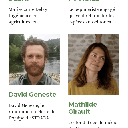
Marie-Laure Delay
Le pepiniériste engagé
Ingénieure en
qui veut réhabiliter les
agriculture et
espèces autochtones
environnement,
anciennes. On le sollicite
fondatrice de
pour son avis de pro.
l’association Plantes
sauvages 43. Elle
partage dans STRADA
sa passion pour le
végétal, la nutrition et
ses rencontres.
David Geneste
Mathilde
David Geneste, le
Girault
randonneur céleste de
l’équipe de STRADA… Il
Co-fondatrice du média
transmet son savoir et