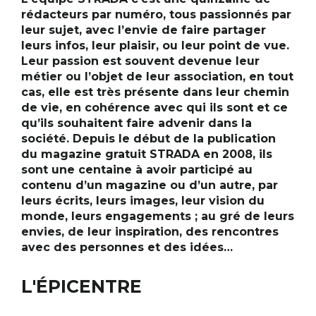
rédacteurs par numéro, tous passionnés par
leur sujet, avec l’envie de faire partager
leurs infos, leur plaisir, ou leur point de vue.
RECHERCHER
S'ABONNER
Leur passion est souvent devenue leur
S'INSCRIRE À LA NEWSLETTER
métier ou l’objet de leur association, en tout
cas, elle est très présente dans leur chemin
FACEBOOK
INSTAGRAM
LINKEDIN
YOUTUBE
de vie, en cohérence avec qui ils sont et ce
qu’ils souhaitent faire advenir dans la
société. Depuis le début de la publication
du magazine gratuit STRADA en 2008, ils
sont une centaine à avoir participé au
contenu d’un magazine ou d’un autre, par
leurs écrits, leurs images, leur vision du
monde, leurs engagements ; au gré de leurs
envies, de leur inspiration, des rencontres
avec des personnes et des idées…
L'ÉPICENTRE