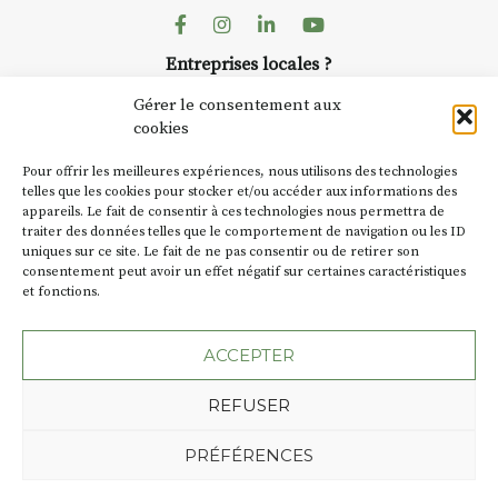
Facebook
Instagram
Linkedin
Youtube
Entreprises locales ?
Nous avons des solutions pubs pour vous.
Gérer le consentement aux
cookies
NEWSLETTER
Pour offrir les meilleures expériences, nous utilisons des technologies
Suivez toute l'actu de Strada
telles que les cookies pour stocker et/ou accéder aux informations des
appareils. Le fait de consentir à ces technologies nous permettra de
traiter des données telles que le comportement de navigation ou les ID
uniques sur ce site. Le fait de ne pas consentir ou de retirer son
consentement peut avoir un effet négatif sur certaines caractéristiques
et fonctions.
NOUS CONTACTER
ACCEPTER
REFUSER
Plan du site
Mentions légales
PRÉFÉRENCES
Politique de confidentialité
Une création de l'Agence Oktopod