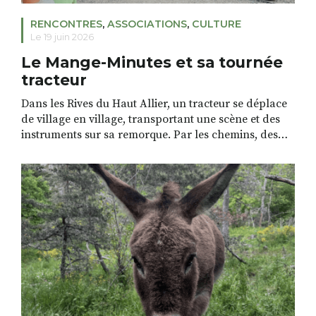
RENCONTRES
,
ASSOCIATIONS
,
CULTURE
Le 19 juin 2026
Le Mange-Minutes et sa tournée
tracteur
Dans les Rives du Haut Allier, un tracteur se déplace
de village en village, transportant une scène et des
instruments sur sa remorque. Par les chemins, des
artistes le rejoignent en marchant. Chaque jour, une
quinzaine de kilomètres plus loin, un nouveau
spectacle se joue, au gré des rencontres et des
habitants. C’est festif, joyeux, […]