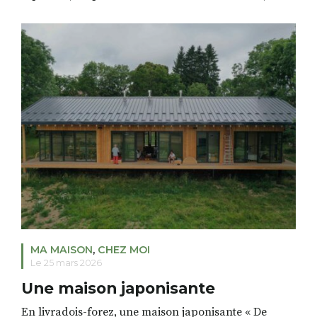
laisser tomber le projet de développement ou de
réduire son activité. On peut aussi utiliser
l’intelligence collective. Entreprises : Adhérez au
Ge&Co et oubliez vos problèmes de recrutement et de
[…]
MA MAISON
,
CHEZ MOI
Le 25 mars 2026
Une maison japonisante
En livradois-forez, une maison japonisante « De