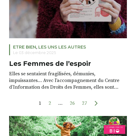
ETRE BIEN
,
LES UNS LES AUTRES
Le 03 décembre 2025
Les Femmes de l’espoir
Elles se sentaient fragilisées, démunies,
impuissantes… Avec l’accompagnement du Centre
d’Information des Droits des Femmes, elles sont
sorties de l’ombre, ont pris confiance en elle et
restauré leur pouvoir d’agir. Histoire de résilience Ce
1
2
…
26
27
groupe de femmes présentait en octobre leur
première Gazette « L’Espoir », et nous les avons
trouvé admirables. Là où beaucoup […]