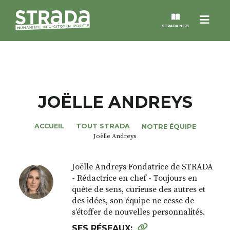
Menu
STRADA N°73
STRADA
MAGAZINES
JOËLLE ANDREYS
NOS THÈMES
ACCUEIL
TOUT STRADA
NOTRE ÉQUIPE
Joëlle Andreys
STRADA’DATES
Joëlle Andreys Fondatrice de STRADA
- Rédactrice en chef - Toujours en
ALTER STRADA
quête de sens, curieuse des autres et
des idées, son équipe ne cesse de
ROSÉE DE MAI
s’étoffer de nouvelles personnalités.
SES RÉSEAUX: