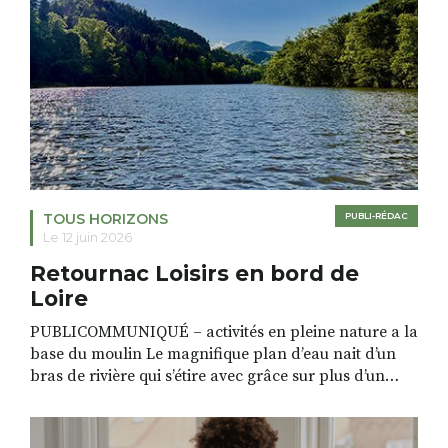
TOUS HORIZONS
PUBLI-RÉDAC
Le 12 juin 2026
Retournac Loisirs en bord de
Loire
PUBLICOMMUNIQUÉ – activités en pleine nature a la
base du moulin Le magnifique plan d’eau nait d’un
bras de rivière qui s’étire avec grâce sur plus d’un
kilomètre. Plaisirs de l’eau Le plan d’eau est à
explorer : en canoé / kayak 1 à 3 places, en paddle
solo, duo ou géant jusqu’à 8 personnes. […]