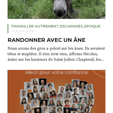
TRAVAILLER AUTREMENT
,
ESCAPADES
,
EPOQUE
Le 19 juin 2026
RANDONNER AVEC UN ÂNE
Nous avons des gros a-priori sur les ânes. Ils seraient
têtus et stupides. Il n’en n’est rien, affirme Nicolas,
ânier sur les hauteurs de Saint Julien-Chapteuil, les
ânes sont des animaux très fins, très intelligents, et ils
savent s’adapter à des personnes différentes. La
preuve ? Depuis des millénaires ils portent
bravement des marchandises sur […]