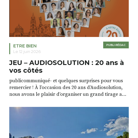
ETRE BIEN
PUBLI-RÉDAC
Le 12 juin 2026
JEU – AUDIOSOLUTION : 20 ans à
vos côtés
publicommuniqué- et quelques surprises pour vous
remercier ! À l’occasion des 20 ans d’Audiosolution,
nous avons le plaisir d’organiser un grand tirage au
sort réservé à nos patients. De nombreux lots locaux
sont à gagner, sélectionnés auprès de commerçants,
artisans et partenaires de notre territoire : tirage
public Samedi 26 septembre 2026 à 12h à […]