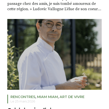
passage chez des amis, je suis tombé amoureux de
cette région. » Ludovic Vallogne L’élue de son coeur :
le Livradois-Forez, ses forêts, ses prairies, son lac.
Ludovic Vallogne, a cherché pendant deux ans une
maison à rénover dans ce secteur, sans succès. Un
jour, en regardant ses photos, son […]
RENCONTRES
,
MIAM MIAM
,
ART DE VIVRE
Le 25 mars 2026