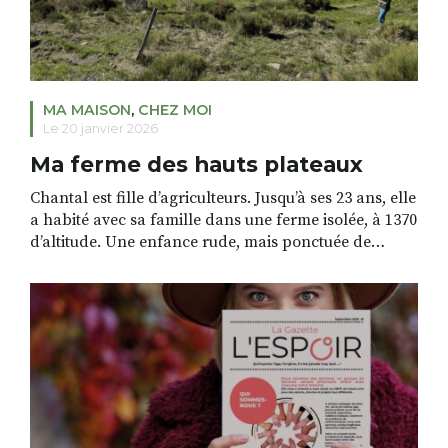
MA MAISON
,
CHEZ MOI
Le 20 janvier 2026
Ma ferme des hauts plateaux
Chantal est fille d’agriculteurs. Jusqu’à ses 23 ans, elle
a habité avec sa famille dans une ferme isolée, à 1370
d’altitude. Une enfance rude, mais ponctuée de
souvenirs heureux. Dans le paysage somptueux des
contreforts du Mézenc. Quand la ferme de son
enfance a été mise en vente, Chantal l’a rachetée
avec son mari. Elle […]