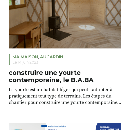
MA MAISON
,
AU JARDIN
Le 14 juin 2023
construire une yourte
contemporaine, le B.A.BA
La yourte est un habitat léger qui peut s’adapter à
pratiquement tout type de terrains. Les étapes du
chantier pour construire une yourte contemporaine :
Définition du projet : Tout d’abord, il est important de
définir votre projet de construction de yourte
contemporaine. Il faut donc définir sa taille, son
agencement, ses fonctionnalités, votre budget […]