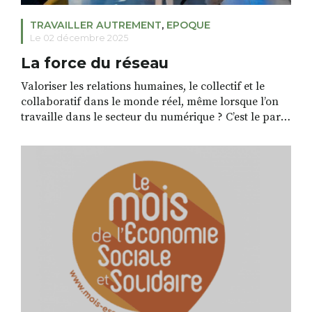
TRAVAILLER AUTREMENT
,
EPOQUE
Le 02 décembre 2025
La force du réseau
Valoriser les relations humaines, le collectif et le
collaboratif dans le monde réel, même lorsque l’on
travaille dans le secteur du numérique ? C’est le pari
réussi de la Brasserie du digital au Puy-en-Velay. Un
réseau professionnel à la sauce “brasserie” Les
réseaux d’entreprises sont nombreux, existent sous
différentes formes et depuis longtemps : associations
[…]