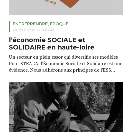
ENTREPRENDRE
,
EPOQUE
Le 04 novembre 2023
l’économie SOCIALE et
SOLIDAIRE en haute-loire
Un secteur en plein essor qui diversifie ses modèles
Pour STRADA, l’Économie Sociale et Solidaire est une
évidence. Nous adhérons aux principes de l’ESS
depuis 2020. Alors, à l’occasion du mois de l’ESS qui
se déroulera en novembre dans toute la France, nous
avons eu envie de mettre davantage l’accent sur cette
façon d’appréhender l’entrepreneuriat […]