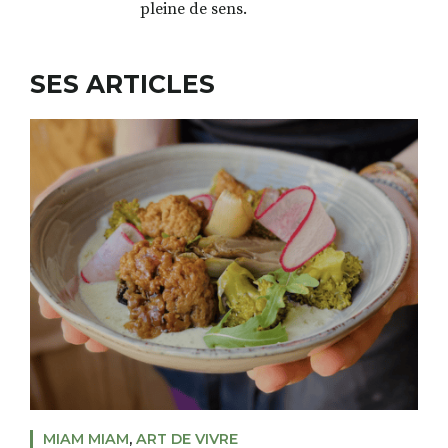
pleine de sens.
RECHERCHER
S'ABONNER
SES ARTICLES
S'INSCRIRE À LA NEWSLETTER
FACEBOOK
INSTAGRAM
LINKEDIN
YOUTUBE
MIAM MIAM
,
ART DE VIVRE