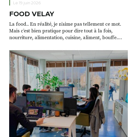
Le 19 juin 2026
FOOD VELAY
La food.. En réalité, je n’aime pas tellement ce mot.
Mais c’est bien pratique pour dire tout à la fois,
nourriture, alimentation, cuisine, aliment, bouffe.
Sans compter que l’on n’est pas peu fières de notre
petit jeu de mot. On pourrait presque proposer le
concept au département… tiens… non ? La food du
Velay a […]