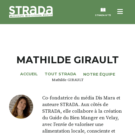
Menu
STRADA N°73
STRADA
MAGAZINES
MATHILDE GIRAULT
NOS THÈMES
ACCUEIL
TOUT STRADA
NOTRE ÉQUIPE
Mathilde GIRAULT
STRADA’DATES
Co-fondatrice du média Dis Mara et
auteure STRADA. Aux côtés de
ALTER STRADA
STRADA, elle collabore à la création
du Guide du Bien Manger en Velay,
ROSÉE DE MAI
avec l’envie de valoriser une
alimentation locale, consciente et