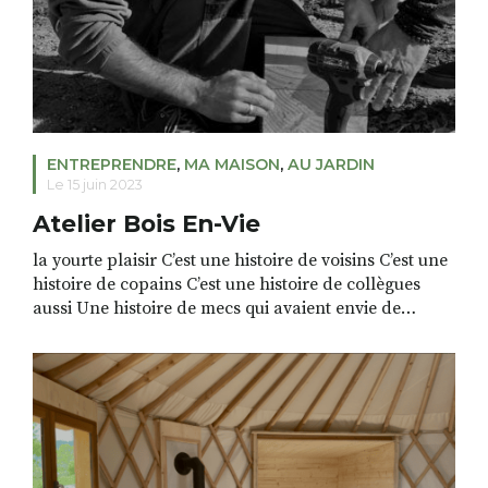
ENTREPRENDRE
,
MA MAISON
,
AU JARDIN
Le 15 juin 2023
Atelier Bois En-Vie
la yourte plaisir C’est une histoire de voisins C’est une
histoire de copains C’est une histoire de collègues
aussi Une histoire de mecs qui avaient envie de
donner un autre sens à la vie C’est une histoire d’en-
vie Benoit et Pierre se sont rencontrés au milieu de la
route, celle qui séparait leurs deux maisons […]