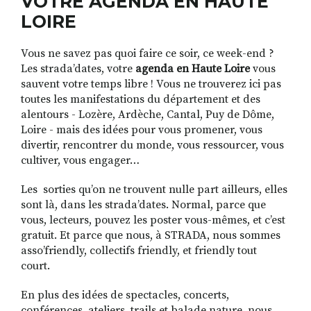
VOTRE AGENDA EN HAUTE
LOIRE
Vous ne savez pas quoi faire ce soir, ce week-end ?
RECHERCHER
S'ABONNER
Les strada’dates, votre
agenda en Haute Loire
vous
S'INSCRIRE À LA NEWSLETTER
sauvent votre temps libre ! Vous ne trouverez ici pas
FACEBOOK
INSTAGRAM
LINKEDIN
YOUTUBE
toutes les manifestations du département et des
alentours - Lozère, Ardèche, Cantal, Puy de Dôme,
Loire - mais des idées pour vous promener, vous
divertir, rencontrer du monde, vous ressourcer, vous
cultiver, vous engager…
Les sorties qu’on ne trouvent nulle part ailleurs, elles
sont là, dans les strada’dates. Normal, parce que
vous, lecteurs, pouvez les poster vous-mêmes, et c’est
gratuit. Et parce que nous, à STRADA, nous sommes
asso’friendly, collectifs friendly, et friendly tout
court.
En plus des idées de spectacles, concerts,
conférences, ateliers, trails et balade nature, nous