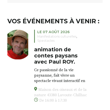
VOS ÉVÉNEMENTS À VENIR :
LE 07 AOÛT 2026
Manifestations culturelles
,
Spectacles
animation de
contes paysans
avec Paul ROY.
Ce passionné de la vie
paysanne, fait vivre un
spectacle vivant interactif en
proposant une animation dans
Maison des oiseaux et de la
l’esprit des veillées, en
nature 43380 Lavoute-Chilhac
chansons, en contes, à partir de
De 16:00 à 17:30
vieux outils de la paysannerie,
des forestiers, et de la vie