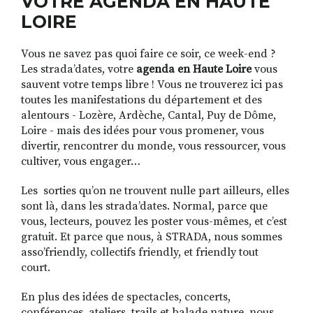
VOTRE AGENDA EN HAUTE
LOIRE
Vous ne savez pas quoi faire ce soir, ce week-end ?
RECHERCHER
S'ABONNER
Les strada’dates, votre
agenda en Haute Loire
vous
S'INSCRIRE À LA NEWSLETTER
sauvent votre temps libre ! Vous ne trouverez ici pas
FACEBOOK
INSTAGRAM
LINKEDIN
YOUTUBE
toutes les manifestations du département et des
alentours - Lozère, Ardèche, Cantal, Puy de Dôme,
Loire - mais des idées pour vous promener, vous
divertir, rencontrer du monde, vous ressourcer, vous
cultiver, vous engager…
Les sorties qu’on ne trouvent nulle part ailleurs, elles
sont là, dans les strada’dates. Normal, parce que
vous, lecteurs, pouvez les poster vous-mêmes, et c’est
gratuit. Et parce que nous, à STRADA, nous sommes
asso’friendly, collectifs friendly, et friendly tout
court.
En plus des idées de spectacles, concerts,
conférences, ateliers, trails et balade nature, nous