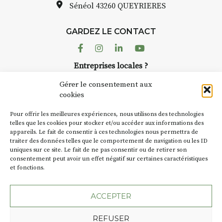
pas une galerie pe
Sénéol
43260 QUEYRIERES
ur place (repas à
Chaque année, le 
d’août, l’association
: reprise sur
GARDEZ LE CONTACT
AuzonToujours
org
ngement de décor
dans le village
. Des 
Facebook
Instagram
Linkedin
Youtube
artisans investissent
se gâte : un atelier
Entreprises locales ?
caves, les granges 
tra de continuer à
Nous avons des solutions pubs pour vous.
Fumoir est l’un de 
Gérer le consentement aux
temporaires d’accue
cookies
culture. Il s’associ
€/jour
(soit
270€
NEWSLETTER
d’autres activités cu
Pour offrir les meilleures expériences, nous utilisons des technologies
la Petite Cité de Ca
Suivez toute l'actu de Strada
telles que les cookies pour stocker et/ou accéder aux informations des
rsonnes – sans
appareils. Le fait de consentir à ces technologies nous permettra de
exemple, l’installa
lète
traiter des données telles que le comportement de navigation ou les ID
Charbon
s’inscrit 
uniques sur ce site. Le fait de ne pas consentir ou de retirer son
« off » du festival 
accompagnement et
consentement peut avoir un effet négatif sur certaines caractéristiques
(2 /22 août).
t, repas à votre
et fonctions.
NOUS CONTACTER
e-nique 😉
SA D’où vient le no
ACCEPTER
oix :
BT C’est le terme 
REFUSER
les actes de proprié