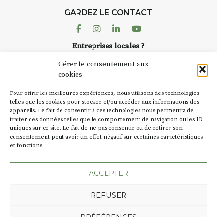
d’août, l’association
GARDEZ LE CONTACT
AuzonToujours
organise
Arts
dans le village
. Des artistes et
Facebook
Instagram
Linkedin
Youtube
artisans investissent les rues, les
Entreprises locales ?
caves, les granges d’Auzon. Le
Nous avons des solutions pubs pour vous.
Fumoir est l’un de ces espaces
Gérer le consentement aux
temporaires d’accueil de la
cookies
culture. Il s’associe également à
NEWSLETTER
d’autres activités culturelles de
Pour offrir les meilleures expériences, nous utilisons des technologies
la Petite Cité de Caractère. Par
Suivez toute l'actu de Strada
telles que les cookies pour stocker et/ou accéder aux informations des
appareils. Le fait de consentir à ces technologies nous permettra de
exemple, l’installation
Cochon
traiter des données telles que le comportement de navigation ou les ID
Charbon
s’inscrit comme en
uniques sur ce site. Le fait de ne pas consentir ou de retirer son
« off » du festival d’Auzon 2026
consentement peut avoir un effet négatif sur certaines caractéristiques
(2 /22 août).
et fonctions.
NOUS CONTACTER
SA D’où vient le nom :
Fumoir
?
ACCEPTER
BT C’est le terme employé dans
REFUSER
les actes de propriété du lieu.
Jusqu’à la fin du XXe siècle,
Plan du site
Mentions légales
PRÉFÉRENCES