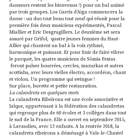
danseurs restent les bienvenus !) pour un bal animé
par trois groupes. Los Garris d’Aiga commencera la
danse : un duo tout beau tout neuf qui réunit pour la
première fois deux musiciens expérimentés, Pascal
Miallier et Eric Desgrugillers. Le deuxième set sera
assuré par Grìfol,
quatre jeunes femmes du Haut-
Allier qui chantent un bal à la voix rythmé,
harmonique et puissant. Et pour finir de faire vibrer
le parquet, les quatre musiciens de Sòmia Festas
feront pulser bourrées, cercles, mazurkas et autres
scottishs
, avec leurs vielles électro, accordéon, chant
et violon. Un programme qui swingue !
Sur place, buvette et petite restauration.
La calandreta en quelques mots
La calandreta Ribeirona est une école associative et
laïque, appartenant à la fédération des calandretas
qui regroupe plus de 60 écoles et 3 collèges dans tout
le sud de la France. Elle a ouvert en septembre 2015,
à Lavaudieu, avec 12 enfants. A la rentrée 2018, la
calandreta ribeirona a déménagé à Vals-le-Chastel