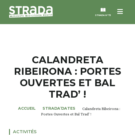
Menu
STRADA N°73
STRADA
MAGAZINES
CALANDRETA
RIBEIRONA : PORTES
NOS THÈMES
OUVERTES ET BAL
STRADA’DATES
TRAD’ !
ALTER STRADA
ACCUEIL
STRADA’DATES
Calandreta Ribeirona :
Portes Ouvertes et Bal Trad’ !
ROSÉE DE MAI
ACTIVITÉS