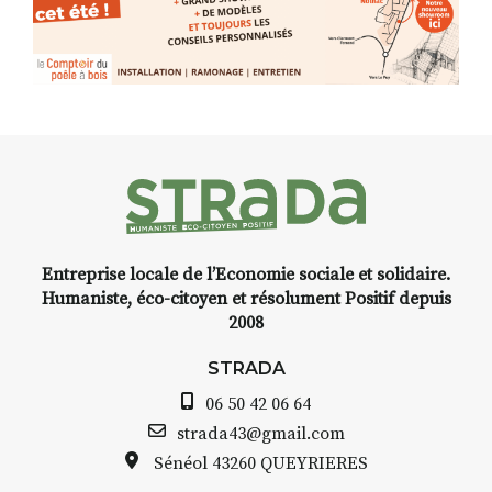
Programmée en off du festival
d’Auzon, cette expo-
installation temporaire vous
livre une raison de plus d’aller
faire un tour dans la cité
médiévale du Brivadois cet été.
Entreprise locale de l’Economie sociale et solidaire.
INTERVIEW
Humaniste, éco-citoyen et résolument Positif depuis
2008
STRADA Bernard Turle, vous
avez ouvert une galerie à
STRADA
Auzon…
06 50 42 06 64
Bernard TURLE Le Fumoir n’est
strada43@gmail.com
pas une galerie permanente.
Sénéol
43260 QUEYRIERES
Chaque année, le 1er dimanche