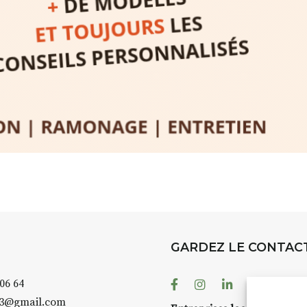
rez à capturer
position,
ybride.
STRADA Be
épart
galerie à
e sur site
 votre charge)
Bernard T
ce ou
permanent
d’août, l’
Arts dans l
er abrité
investissen
GARDEZ LE CONTAC
.
d’Auzon. L
temporaire
Facebook
Instagram
Linkedin
Youtube
 06 64
es 3 jours
)
également 
43@gmail.com
pension complète
Petite Cit