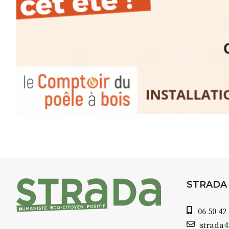
minutes du Puy-en-Velay
.
Pendant
3 jours
, vous apprend
l’instant :
Croquis, carnet de voyage, com
aquarelle, encre, ou contenu h
Le programme :
8h : rendez-vous au point de d
8h30 – 12h : croquis et aquarell
pique-nique sur place (repas à
13h30 – 17h30 : reprise sur pla
changement de décor
Et si le temps se gâte : un ateli
STRADA
permettra de continuer à créer
06 50 42
À partir de 90€/jour
(soit
270€ l
strada
Minimum 8 personnes – sans 