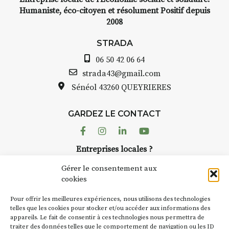
encre,
INTERVIEW
Humaniste, éco-citoyen et résolument Positif depuis
2008
STRADA Bernard Turle, vou
avez ouvert une galerie à
STRADA
t de
Auzon…
06 50 42 06 64
quarelle
Bernard TURLE Le Fumoir n’e
strada43@gmail.com
pas une galerie permanente.
Sénéol
43260 QUEYRIERES
epas à
Chaque année, le 1er dimanc
d’août, l’association
ur
GARDEZ LE CONTACT
AuzonToujours
organise
Arts
 décor
dans le village
. Des artistes et
Facebook
Instagram
Linkedin
Youtube
artisans investissent les rues, 
n atelier
Entreprises locales ?
caves, les granges d’Auzon. L
inuer à
Nous avons des solutions pubs pour vous.
Fumoir est l’un de ces espaces
Gérer le consentement aux
temporaires d’accueil de la
cookies
culture. Il s’associe également
t
270€
NEWSLETTER
d’autres activités culturelles d
Pour offrir les meilleures expériences, nous utilisons des technologies
la Petite Cité de Caractère. Pa
Suivez toute l'actu de Strada
telles que les cookies pour stocker et/ou accéder aux informations des
 sans
appareils. Le fait de consentir à ces technologies nous permettra de
exemple, l’installation
Cocho
traiter des données telles que le comportement de navigation ou les ID