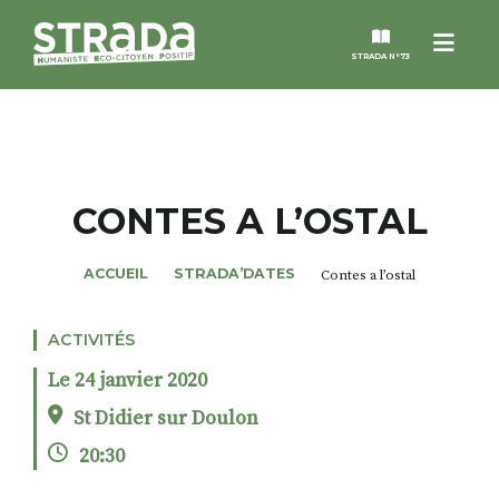
Menu
STRADA N°73
STRADA
MAGAZINES
CONTES A L’OSTAL
NOS THÈMES
ACCUEIL
STRADA’DATES
Contes a l’ostal
STRADA’DATES
ACTIVITÉS
Le 24 janvier 2020
ALTER STRADA
St Didier sur Doulon
20:30
ROSÉE DE MAI