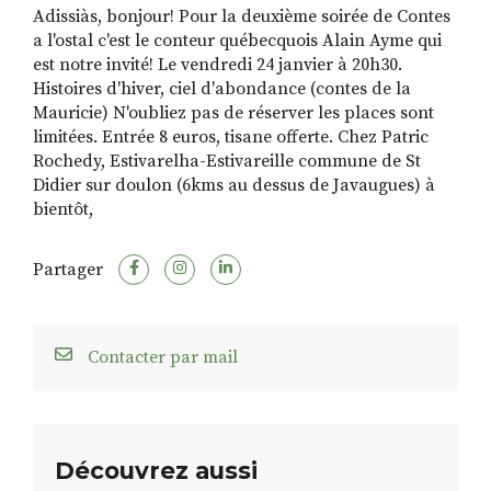
Adissiàs, bonjour! Pour la deuxième soirée de Contes
a l'ostal c'est le conteur québecquois Alain Ayme qui
est notre invité! Le vendredi 24 janvier à 20h30.
RECHERCHER
S'ABONNER
Histoires d'hiver, ciel d'abondance (contes de la
S'INSCRIRE À LA NEWSLETTER
Mauricie) N'oubliez pas de réserver les places sont
limitées. Entrée 8 euros, tisane offerte. Chez Patric
FACEBOOK
INSTAGRAM
LINKEDIN
YOUTUBE
Rochedy, Estivarelha-Estivareille commune de St
Didier sur doulon (6kms au dessus de Javaugues) à
bientôt,
Partager
Contacter par mail
Découvrez aussi