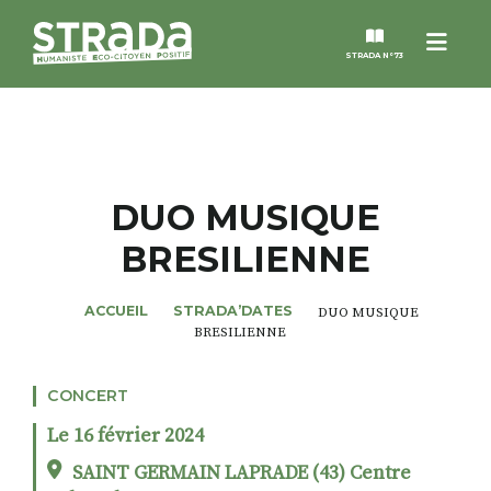
Menu
STRADA N°73
STRADA
MAGAZINES
DUO MUSIQUE
BRESILIENNE
NOS THÈMES
ACCUEIL
STRADA’DATES
DUO MUSIQUE
STRADA’DATES
BRESILIENNE
ALTER STRADA
CONCERT
Le 16 février 2024
ROSÉE DE MAI
SAINT GERMAIN LAPRADE (43) Centre