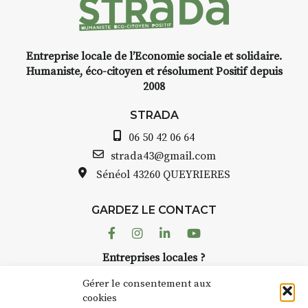
d’Auzon, cette expo-
installation temporaire vous
livre une raison de plus d’aller
faire un tour dans la cité
Entreprise locale de l’Economie sociale et solidaire.
médiévale du Brivadois cet été.
Humaniste, éco-citoyen et résolument Positif depuis
2008
STRADA
06 50 42 06 64
INTERVIEW
strada43@gmail.com
Sénéol
43260 QUEYRIERES
STRADA Bernard Turle, vous
avez ouvert une galerie à
Auzon…
GARDEZ LE CONTACT
Facebook
Instagram
Linkedin
Youtube
Bernard TURLE Le Fumoir n’est
pas une galerie permanente.
Entreprises locales ?
Chaque année, le 1er dimanche
Nous avons des solutions pubs pour vous.
d’août, l’association
Gérer le consentement aux
AuzonToujours
organise
Arts
cookies