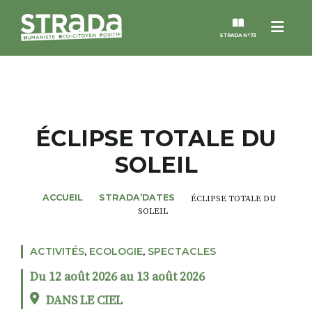
Menu
STRADA N°73
STRADA
MAGAZINES
ÉCLIPSE TOTALE DU
SOLEIL
NOS THÈMES
ACCUEIL
STRADA’DATES
ÉCLIPSE TOTALE DU
STRADA’DATES
SOLEIL
ALTER STRADA
ACTIVITÉS
,
ECOLOGIE
,
SPECTACLES
Du 12 août 2026 au 13 août 2026
ROSÉE DE MAI
DANS LE CIEL