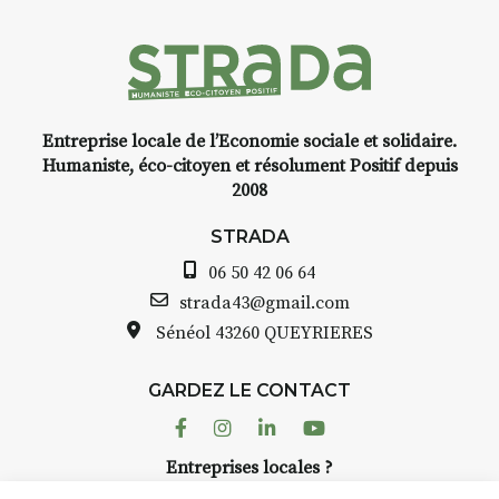
médiévale du Brivadois cet été.
t
Entreprise locale de l’Economie sociale et solidaire.
INTERVIEW
Humaniste, éco-citoyen et résolument Positif depuis
2008
STRADA Bernard Turle, vous
avez ouvert une galerie à
STRADA
Auzon…
06 50 42 06 64
e
Bernard TURLE Le Fumoir n’est
strada43@gmail.com
pas une galerie permanente.
Sénéol
43260 QUEYRIERES
Chaque année, le 1er dimanche
d’août, l’association
GARDEZ LE CONTACT
AuzonToujours
organise
Arts
dans le village
. Des artistes et
Facebook
Instagram
Linkedin
Youtube
artisans investissent les rues, les
r
Entreprises locales ?
caves, les granges d’Auzon. Le
à
Nous avons des solutions pubs pour vous.