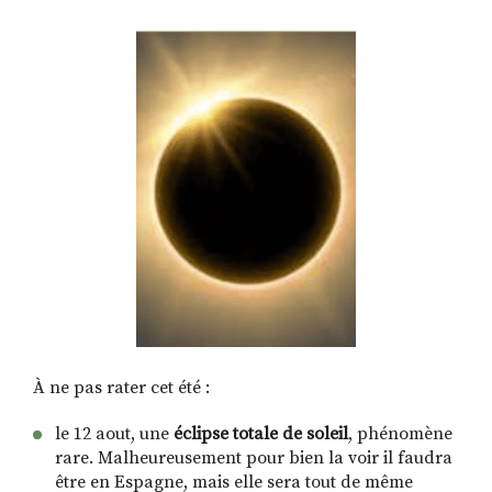
RECHERCHER
S'ABONNER
S'INSCRIRE À LA NEWSLETTER
FACEBOOK
INSTAGRAM
LINKEDIN
YOUTUBE
À ne pas rater cet été
:
le 12 aout, une
éclipse totale de soleil
, phénomène
rare. Malheureusement pour bien la voir il faudra
être en Espagne, mais elle sera tout de même