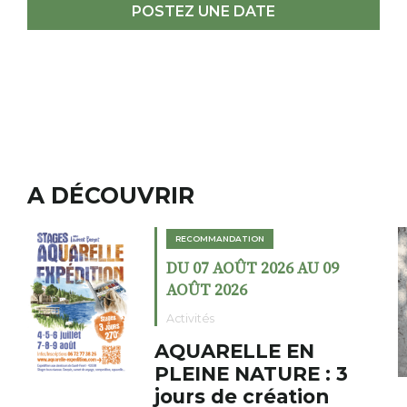
POSTEZ UNE DATE
A DÉCOUVRIR
RECOMMANDATION
09
DU 02 AOÛT 2026 AU 23
AOÛT 2026
Expositions
Cochon charbon au
 3
fumoir
Le Fumoir est une sorte de