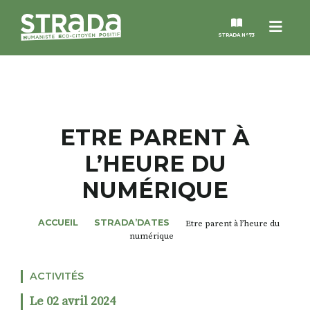
Menu
STRADA N°73
STRADA
MAGAZINES
ETRE PARENT À
L’HEURE DU
NOS THÈMES
NUMÉRIQUE
STRADA’DATES
ACCUEIL
STRADA’DATES
Etre parent à l’heure du
numérique
ALTER STRADA
ACTIVITÉS
ROSÉE DE MAI
Le 02 avril 2024