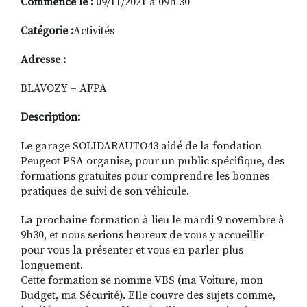
Commence le :
09/11/2021 à 09h 30
Catégorie :
Activités
RECHERCHER
S'ABONNER
Adresse :
S'INSCRIRE À LA NEWSLETTER
BLAVOZY – AFPA
FACEBOOK
INSTAGRAM
LINKEDIN
YOUTUBE
Description:
Le garage SOLIDARAUTO43 aidé de la fondation
Peugeot PSA organise, pour un public spécifique, des
formations gratuites pour comprendre les bonnes
pratiques de suivi de son véhicule.
La prochaine formation à lieu le mardi 9 novembre à
9h30, et nous serions heureux de vous y accueillir
pour vous la présenter et vous en parler plus
longuement.
Cette formation se nomme VBS (ma Voiture, mon
Budget, ma Sécurité). Elle couvre des sujets comme,