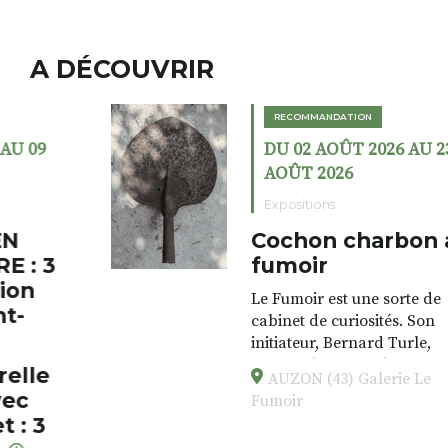
A DÉCOUVRIR
RECOMMANDATION
DU 02 AOÛT 2026 AU 23
AOÛT 2026
Expositions
Cochon charbon au
fumoir
Le Fumoir est une sorte de
cabinet de curiosités. Son
initiateur, Bernard Turle,
s’amuse à donner à voir des
AUZON (43) Galerie Le
associations fertiles, graves ou
Fumoir
drôles, parfois fumeuses. Des
oeuvres éclectiques font. liens