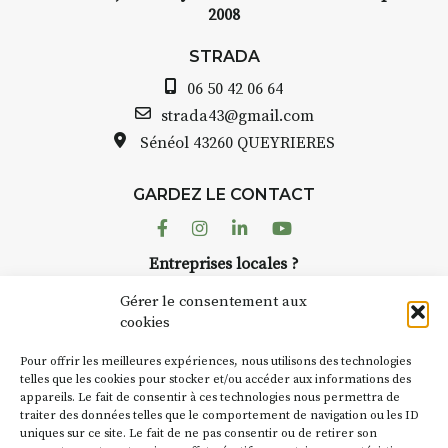
2008
STRADA Bernard Turle, vous
avez ouvert une galerie à
STRADA
Auzon…
06 50 42 06 64
Bernard TURLE Le Fumoir n’est
strada43@gmail.com
pas une galerie permanente.
Sénéol
43260 QUEYRIERES
Chaque année, le 1er dimanche
d’août, l’association
GARDEZ LE CONTACT
AuzonToujours
organise
Arts
dans le village
. Des artistes et
Facebook
Instagram
Linkedin
Youtube
artisans investissent les rues, les
Entreprises locales ?
caves, les granges d’Auzon. Le
Nous avons des solutions pubs pour vous.
Fumoir est l’un de ces espaces
Gérer le consentement aux
temporaires d’accueil de la
cookies
culture. Il s’associe également à
NEWSLETTER
d’autres activités culturelles de
Pour offrir les meilleures expériences, nous utilisons des technologies
la Petite Cité de Caractère. Par
Suivez toute l'actu de Strada
telles que les cookies pour stocker et/ou accéder aux informations des
appareils. Le fait de consentir à ces technologies nous permettra de
exemple, l’installation
Cochon
traiter des données telles que le comportement de navigation ou les ID
Charbon
s’inscrit comme en
uniques sur ce site. Le fait de ne pas consentir ou de retirer son
« off » du festival d’Auzon 2026