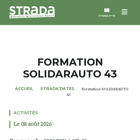
Menu
STRADA N°73
STRADA
MAGAZINES
FORMATION
SOLIDARAUTO 43
NOS THÈMES
ACCUEIL
STRADA’DATES
Formation SOLIDARAUTO
STRADA’DATES
43
ALTER STRADA
ACTIVITÉS
Le 08 août 2026
ROSÉE DE MAI