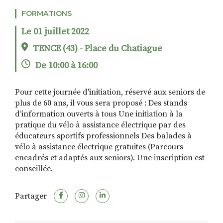
FORMATIONS
Le 01 juillet 2022
RECHERCHER
S'ABONNER
TENCE (43) - Place du Chatiague
S'INSCRIRE À LA NEWSLETTER
De 10:00 à 16:00
FACEBOOK
INSTAGRAM
LINKEDIN
YOUTUBE
Pour cette journée d'initiation, réservé aux seniors de
plus de 60 ans, il vous sera proposé : Des stands
d’information ouverts à tous Une initiation à la
pratique du vélo à assistance électrique par des
éducateurs sportifs professionnels Des balades à
vélo à assistance électrique gratuites (Parcours
encadrés et adaptés aux seniors). Une inscription est
conseillée.
Partager