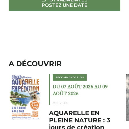
POSTEZ UNE DATE
A DÉCOUVRIR
ION
RECOMMANDATION
T 2026 AU 09
DU 02 AOÛT 202
6
AOÛT 2026
Expositions
LLE EN
Cochon cha
ATURE : 3
fumoir
 création