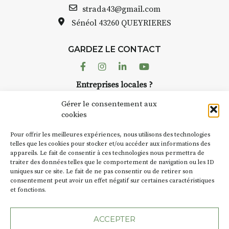
h : croquis et aquarelle
Bernard TURLE
strada43@gmail.com
pas une galer
Sénéol
43260 QUEYRIERES
que sur place (repas à
Chaque année,
arge)
d’août, l’assoc
7h30 : reprise sur
GARDEZ LE CONTACT
AuzonToujour
 changement de décor
dans le village
Facebook
Instagram
Linkedin
Youtube
artisans invest
temps se gâte : un atelier
Entreprises locales ?
caves, les gra
ermettra de continuer à
Nous avons des solutions pubs pour vous.
Fumoir est l’u
Gérer le consentement aux
temporaires d’
cookies
culture. Il s’a
de 90€/jour
(soit
270€
NEWSLETTER
d’autres activi
rs
)
Pour offrir les meilleures expériences, nous utilisons des technologies
la Petite Cité 
Suivez toute l'actu de Strada
telles que les cookies pour stocker et/ou accéder aux informations des
 8 personnes – sans
appareils. Le fait de consentir à ces technologies nous permettra de
exemple, l’ins
complète
traiter des données telles que le comportement de navigation ou les ID
Charbon
s’ins
uniques sur ce site. Le fait de ne pas consentir ou de retirer son
« off » du fest
r l’accompagnement et
consentement peut avoir un effet négatif sur certaines caractéristiques
(2 /22 août).
nement, repas à votre
et fonctions.
NOUS CONTACTER
(Pique-nique 😉
SA D’où vient 
ACCEPTER
au choix :