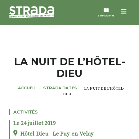
Menu
STRADA N°73
STRADA
MAGAZINES
LA NUIT DE L’HÔTEL-
DIEU
NOS THÈMES
ACCUEIL
STRADA’DATES
LA NUIT DE L’HÔTEL-
STRADA’DATES
DIEU
ALTER STRADA
ACTIVITÉS
Le 24 juillet 2019
ROSÉE DE MAI
Hôtel-Dieu - Le Puy-en-Velay