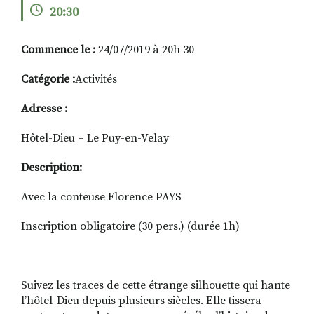
20:30
Commence le :
24/07/2019 à 20h 30
RECHERCHER
S'ABONNER
S'INSCRIRE À LA NEWSLETTER
Catégorie :
Activités
FACEBOOK
INSTAGRAM
LINKEDIN
YOUTUBE
Adresse :
Hôtel-Dieu – Le Puy-en-Velay
Description:
Avec la conteuse Florence PAYS
Inscription obligatoire (30 pers.) (durée 1h)
Suivez les traces de cette étrange silhouette qui hante
l’hôtel-Dieu depuis plusieurs siècles. Elle tissera