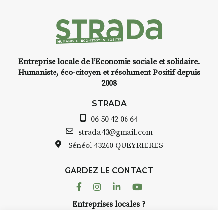
médiévale du Brivadois cet été.
Entreprise locale de l’Economie sociale et solidaire.
INTERVIEW
Humaniste, éco-citoyen et résolument Positif depuis
2008
STRADA Bernard Turle, vous
avez ouvert une galerie à
STRADA
Auzon…
06 50 42 06 64
Bernard TURLE Le Fumoir n’est
strada43@gmail.com
pas une galerie permanente.
Sénéol
43260 QUEYRIERES
Chaque année, le 1er dimanche
d’août, l’association
GARDEZ LE CONTACT
AuzonToujours
organise
Arts
dans le village
. Des artistes et
Facebook
Instagram
Linkedin
Youtube
artisans investissent les rues, les
Entreprises locales ?
caves, les granges d’Auzon. Le
Nous avons des solutions pubs pour vous.