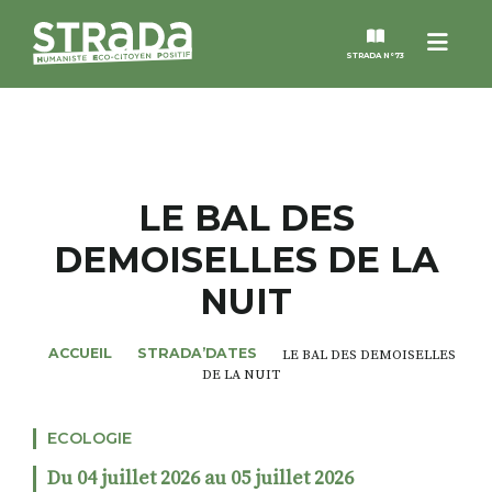
Menu
STRADA N°73
STRADA
MAGAZINES
LE BAL DES
DEMOISELLES DE LA
NOS THÈMES
NUIT
STRADA’DATES
ACCUEIL
STRADA’DATES
LE BAL DES DEMOISELLES
DE LA NUIT
ALTER STRADA
ECOLOGIE
ROSÉE DE MAI
Du 04 juillet 2026 au 05 juillet 2026