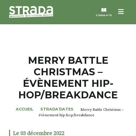
Menu
STRADA N°73
STRADA
MAGAZINES
MERRY BATTLE
CHRISTMAS –
NOS THÈMES
ÉVÈNEMENT HIP-
STRADA’DATES
HOP/BREAKDANCE
ALTER STRADA
ACCUEIL
STRADA’DATES
Merry Battle Christmas –
évènement hip-hop/breakdance
ROSÉE DE MAI
Le 03 décembre 2022