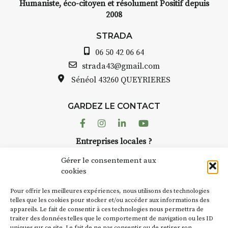
Humaniste, éco-citoyen et résolument Positif depuis
2008
STRADA Bernard Turle, vous
avez ouvert une galerie à
STRADA
Auzon…
06 50 42 06 64
Bernard TURLE Le Fumoir n’est
strada43@gmail.com
pas une galerie permanente.
Sénéol
43260 QUEYRIERES
Chaque année, le 1er dimanche
d’août, l’association
GARDEZ LE CONTACT
AuzonToujours
organise
Arts
dans le village
. Des artistes et
Facebook
Instagram
Linkedin
Youtube
artisans investissent les rues, les
Entreprises locales ?
caves, les granges d’Auzon. Le
Nous avons des solutions pubs pour vous.
Fumoir est l’un de ces espaces
Gérer le consentement aux
temporaires d’accueil de la
cookies
culture. Il s’associe également à
NEWSLETTER
d’autres activités culturelles de
Pour offrir les meilleures expériences, nous utilisons des technologies
la Petite Cité de Caractère. Par
Suivez toute l'actu de Strada
telles que les cookies pour stocker et/ou accéder aux informations des
appareils. Le fait de consentir à ces technologies nous permettra de
exemple, l’installation
Cochon
traiter des données telles que le comportement de navigation ou les ID
Charbon
s’inscrit comme en
uniques sur ce site. Le fait de ne pas consentir ou de retirer son