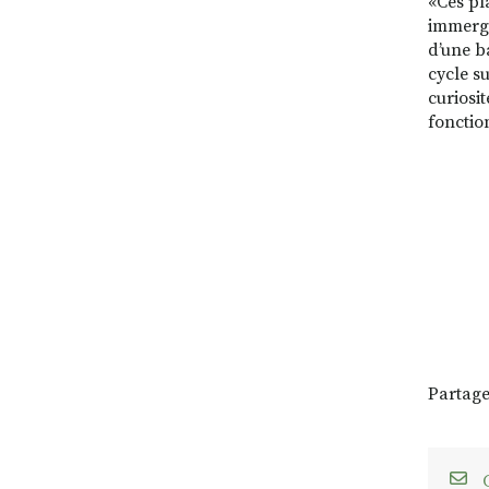
«Ces pl
immergé
d’une b
cycle su
curiosi
fonctio
Partage
C