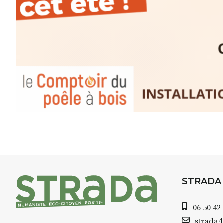
minutes du Puy-en-Velay
.
Pendant
3 jours
, vous apprend
l’instant :
Croquis, carnet de voyage, com
aquarelle, encre, ou contenu h
Le programme :
8h : rendez-vous au point de d
8h30 – 12h : croquis et aquarell
pique-nique sur place (repas à
13h30 – 17h30 : reprise sur pla
changement de décor
Et si le temps se gâte : un ateli
STRADA
permettra de continuer à créer
06 50 42
À partir de 90€/jour
(soit
270€ l
strada