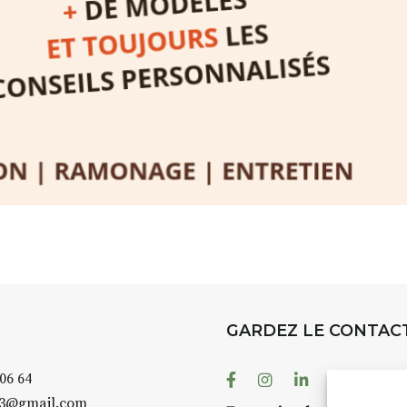
rez à capturer
position,
ybride.
STRADA Be
épart
galerie à
e sur site
 votre charge)
Bernard T
ce ou
permanent
d’août, l’
Arts dans l
er abrité
investissen
GARDEZ LE CONTAC
.
d’Auzon. L
temporaire
Facebook
Instagram
Linkedin
Youtube
 06 64
es 3 jours
)
également 
43@gmail.com