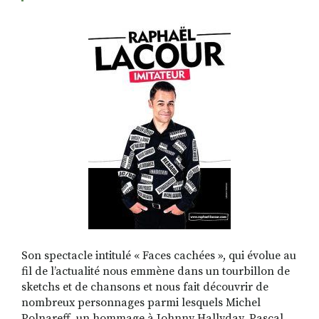
RECHERCHER
S'ABONNER
S'INSCRIRE À LA NEWSLETTER
FACEBOOK
INSTAGRAM
LINKEDIN
YOUTUBE
Son spectacle intitulé « Faces cachées », qui évolue au
fil de l’actualité nous emmène dans un tourbillon de
sketchs et de chansons et nous fait découvrir de
nombreux personnages parmi lesquels Michel
Polnareff, un hommage à Johnny Hallyday, Pascal