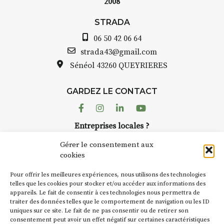
2008
STRADA Bernard Turle, vous
avez ouvert une galerie à
STRADA
Auzon…
06 50 42 06 64
e
Bernard TURLE Le Fumoir n’est
strada43@gmail.com
pas une galerie permanente.
Sénéol
43260 QUEYRIERES
Chaque année, le 1er dimanche
d’août, l’association
GARDEZ LE CONTACT
AuzonToujours
organise
Arts
dans le village
. Des artistes et
Facebook
Instagram
Linkedin
Youtube
artisans investissent les rues, les
Entreprises locales ?
caves, les granges d’Auzon. Le
Nous avons des solutions pubs pour vous.
Fumoir est l’un de ces espaces
Gérer le consentement aux
temporaires d’accueil de la
cookies
culture. Il s’associe également à
NEWSLETTER
d’autres activités culturelles de
Pour offrir les meilleures expériences, nous utilisons des technologies
la Petite Cité de Caractère. Par
Suivez toute l'actu de Strada
telles que les cookies pour stocker et/ou accéder aux informations des
appareils. Le fait de consentir à ces technologies nous permettra de
exemple, l’installation
Cochon
traiter des données telles que le comportement de navigation ou les ID
Charbon
s’inscrit comme en
uniques sur ce site. Le fait de ne pas consentir ou de retirer son
« off » du festival d’Auzon 2026
consentement peut avoir un effet négatif sur certaines caractéristiques