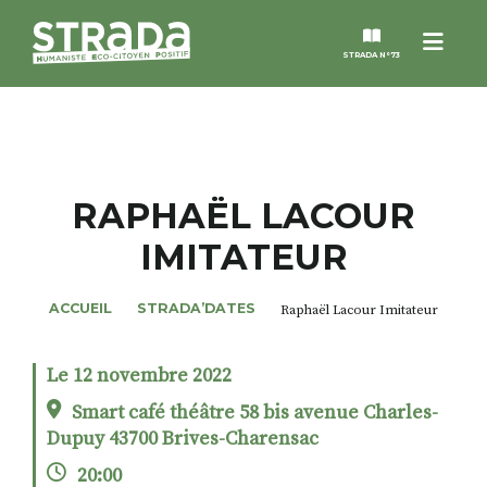
Menu
STRADA N°73
STRADA
MAGAZINES
RAPHAËL LACOUR
IMITATEUR
NOS THÈMES
ACCUEIL
STRADA’DATES
Raphaël Lacour Imitateur
STRADA’DATES
Le 12 novembre 2022
ALTER STRADA
Smart café théâtre 58 bis avenue Charles-
Dupuy 43700 Brives-Charensac
ROSÉE DE MAI
20:00