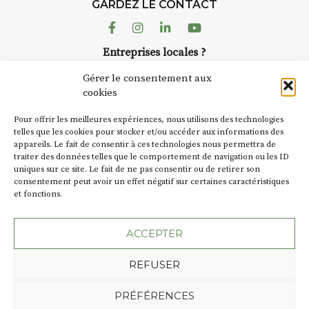
GARDEZ LE CONTACT
AuzonToujours
organise
Arts
dans le village
. Des artistes et
Facebook
Instagram
Linkedin
Youtube
artisans investissent les rues, les
Entreprises locales ?
caves, les granges d’Auzon. Le
Nous avons des solutions pubs pour vous.
Fumoir est l’un de ces espaces
Gérer le consentement aux
temporaires d’accueil de la
cookies
culture. Il s’associe également à
NEWSLETTER
d’autres activités culturelles de
Pour offrir les meilleures expériences, nous utilisons des technologies
la Petite Cité de Caractère. Par
Suivez toute l'actu de Strada
telles que les cookies pour stocker et/ou accéder aux informations des
appareils. Le fait de consentir à ces technologies nous permettra de
exemple, l’installation
Cochon
traiter des données telles que le comportement de navigation ou les ID
Charbon
s’inscrit comme en
uniques sur ce site. Le fait de ne pas consentir ou de retirer son
« off » du festival d’Auzon 2026
consentement peut avoir un effet négatif sur certaines caractéristiques
(2 /22 août).
et fonctions.
NOUS CONTACTER
SA D’où vient le nom :
Fumoir
?
ACCEPTER
BT C’est le terme employé dans
REFUSER
les actes de propriété du lieu.
Jusqu’à la fin du XXe siècle,
Plan du site
Mentions légales
PRÉFÉRENCES
c’était un saloir et
Politique de confidentialité