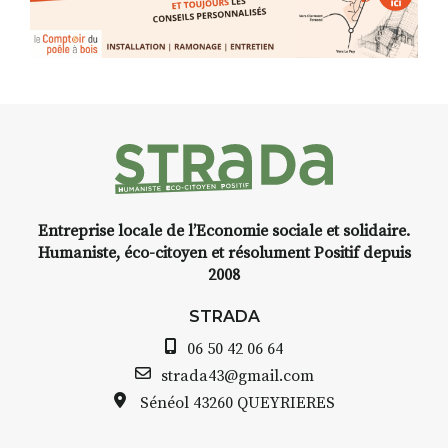
Programmée en off du festival
d’Auzon, cette expo-
installation temporaire vous
livre une raison de plus d’aller
faire un tour dans la cité
médiévale du Brivadois cet été.
Entreprise locale de l’Economie sociale et solidaire.
INTERVIEW
Humaniste, éco-citoyen et résolument Positif depuis
2008
STRADA Bernard Turle, vous
avez ouvert une galerie à
STRADA
Auzon…
06 50 42 06 64
Bernard TURLE Le Fumoir n’est
strada43@gmail.com
pas une galerie permanente.
Sénéol
43260 QUEYRIERES
Chaque année, le 1er dimanche
d’août, l’association