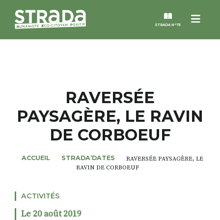
Menu
STRADA N°73
STRADA
MAGAZINES
RAVERSÉE
PAYSAGÈRE, LE RAVIN
NOS THÈMES
DE CORBOEUF
STRADA’DATES
ACCUEIL
STRADA’DATES
RAVERSÉE PAYSAGÈRE, LE
RAVIN DE CORBOEUF
ALTER STRADA
ACTIVITÉS
ROSÉE DE MAI
Le 20 août 2019