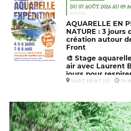
DU 07 AOÛT 2026 AU 09 
Activités
AQUARELLE EN P
NATURE : 3 jours 
création autour d
Front
🎨 Stage aquarelle
air avec Laurent B
jours pour respirer
s’émerveiller
SAINT FRONT (43)
De 08
Et si vous preniez enfin le tem
d’observer, et de peindre la be
paysages de Haute-Loire ?
Cet été,
Laurent Berset
vous pr
d’aquarelle en extérieur
, acces
niveaux
, dans un cadre nature