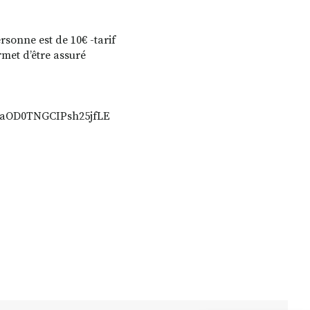
rsonne est de 10€ -tarif
rmet d’être assuré
91aOD0TNGCIPsh25jfLE