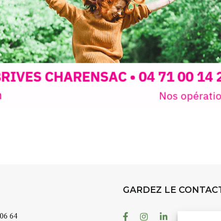
t
, à seulement
30
rez à capturer
position,
ybride.
STRADA Be
épart
galerie à
e sur site
 votre charge)
Bernard T
ce ou
permanent
d’août, l’
Arts dans l
er abrité
investissen
GARDEZ LE CONTAC
.
d’Auzon. L
temporaire
Facebook
Instagram
Linkedin
Youtube
 06 64
es 3 jours
)