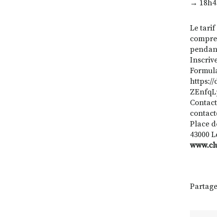
→ 18h45
Le tarif
compren
pendant 
Inscriv
Formula
https:
ZEnfqL
Contact
contact
Place d
43000 L
www.clu
Partage