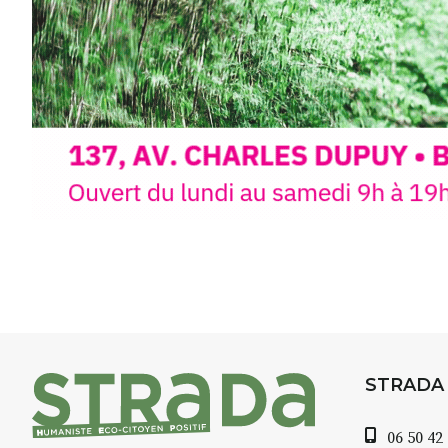
inspirant
autour de Saint-Fron
minutes du Puy-en-Velay
.
Pendant
3 jours
, vous apprend
l’instant :
Croquis, carnet de voyage, com
aquarelle, encre, ou contenu h
Le programme :
8h : rendez-vous au point de d
8h30 – 12h : croquis et aquarell
pique-nique sur place (repas à
13h30 – 17h30 : reprise sur pla
changement de décor
Et si le temps se gâte : un ateli
STRADA
permettra de continuer à créer
06 50 42
À partir de 90€/jour
(soit
270€ l