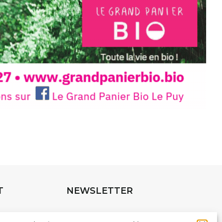
INTERVIEW
rnard Turle, vous avez ouvert une
 Auzon…
URLE Le Fumoir n’est pas une galerie
e. Chaque année, le 1er dimanche
association
AuzonToujours
organise
e village
. Des artistes et artisans
t les rues, les caves, les granges
T
NEWSLETTER
e Fumoir est l’un de ces espaces
s d’accueil de la culture. Il s’associe
Suivez toute l'actu de Strada