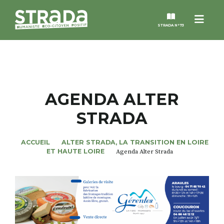
Menu
STRADA N°73
STRADA
MAGAZINES
AGENDA ALTER
STRADA
NOS THÈMES
ACCUEIL
ALTER STRADA, LA TRANSITION EN LOIRE
STRADA’DATES
ET HAUTE LOIRE
Agenda Alter Strada
ALTER STRADA
ROSÉE DE MAI