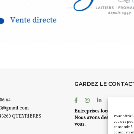
GARDEZ LE CONTAC
Facebook
Instagram
Linkedin
Youtube
 06 64
43@gmail.com
Entreprises locales ?
43260 QUEYRIERES
Pour offrir 
Nous avons des solutions 
cookies pour
vous.
consentir à 
comportement