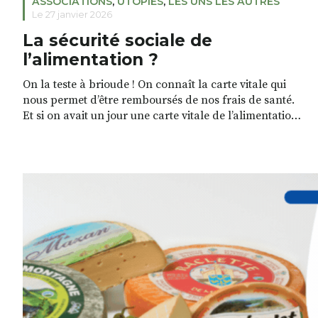
ASSOCIATIONS
,
UTOPIES
,
LES UNS LES AUTRES
Le 27 janvier 2026
La sécurité sociale de
l’alimentation ?
On la teste à brioude ! On connaît la carte vitale qui
nous permet d’être remboursés de nos frais de santé.
Et si on avait un jour une carte vitale de l’alimentation ?
C’est le projet que défend un collectif rassemblant de
nombreuses associations : le réseau CIVAM, l’Atelier
Paysan, VRAC, Ingénieurs sans Frontières Agrista, La
[…]