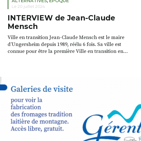
ALTERNATIVES
,
EPOQUE
Le 20 juillet 2024
INTERVIEW de Jean-Claude
Mensch
Ville en transition Jean-Claude Mensch est le maire
d’Ungersheim depuis 1989, réélu 6 fois. Sa ville est
connue pour être la première Ville en transition en
France. Ses actions dessinent un autre modèle, positif
et résilient. Le 21 mars dernier, il était à Yssingeaux,
invité par le groupe local des Colibris des Sucs et par
[…]