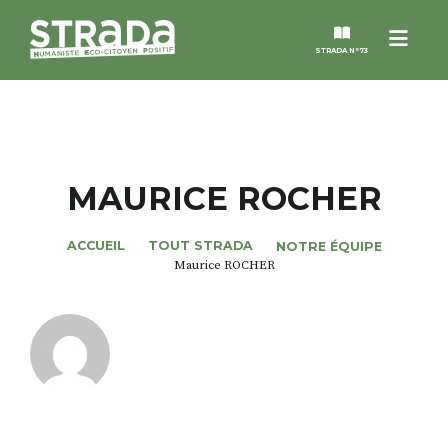
Menu
STRADA N°73
STRADA
MAGAZINES
MAURICE ROCHER
NOS THÈMES
ACCUEIL
TOUT STRADA
NOTRE ÉQUIPE
Maurice ROCHER
STRADA’DATES
ALTER STRADA
ROSÉE DE MAI