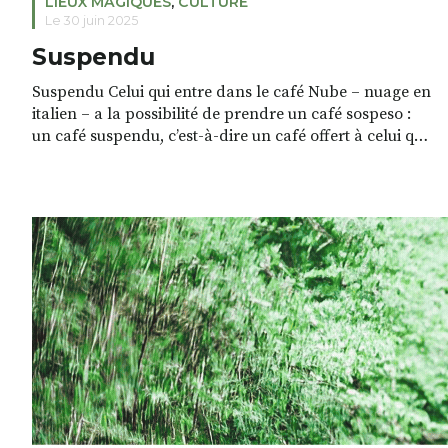
LIEUX MAGIQUES
,
CULTURE
Le 30 juin 2025
Suspendu
Suspendu Celui qui entre dans le café Nube – nuage en
italien – a la possibilité de prendre un café sospeso :
un café suspendu, c’est-à-dire un café offert à celui qui
n’a pas les moyens de payer. Jacques Madelin, un
français débarqué à Naples après une rupture
amoureuse et ami de Mauricio le patron […]