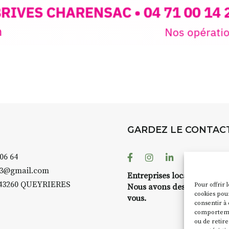
GARDEZ LE CONTAC
Facebook
Instagram
Linkedin
Youtube
 06 64
43@gmail.com
Entreprises locales ?
43260 QUEYRIERES
Pour offrir 
Nous avons des solutions 
cookies pour
vous.
consentir à 
comportement
ou de retire