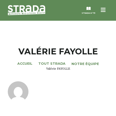
Menu
STRADA N°73
STRADA
MAGAZINES
VALÉRIE FAYOLLE
NOS THÈMES
ACCUEIL
TOUT STRADA
NOTRE ÉQUIPE
Valérie FAYOLLE
STRADA’DATES
ALTER STRADA
ROSÉE DE MAI