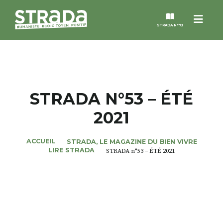
Menu
STRADA N°73
STRADA
MAGAZINES
STRADA N°53 – ÉTÉ
2021
NOS THÈMES
ACCUEIL
STRADA, LE MAGAZINE DU BIEN VIVRE
STRADA’DATES
LIRE STRADA
STRADA n°53 – ÉTÉ 2021
ALTER STRADA
ROSÉE DE MAI