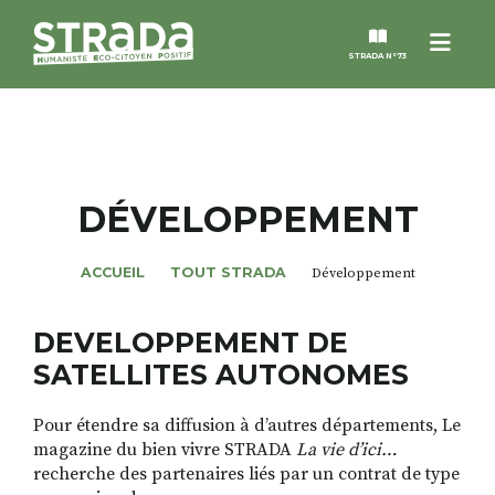
Menu
STRADA N°73
STRADA
MAGAZINES
DÉVELOPPEMENT
NOS THÈMES
ACCUEIL
TOUT STRADA
Développement
STRADA’DATES
DEVELOPPEMENT DE
SATELLITES AUTONOMES
ALTER STRADA
Pour étendre sa diffusion à d’autres départements, Le
magazine du bien vivre STRADA
La vie d’ici…
ROSÉE DE MAI
recherche des partenaires liés par un contrat de type