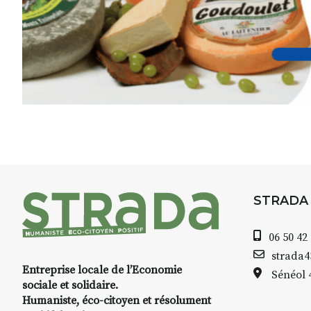
l’instant :
Croquis, carnet de voyage, com
aquarelle, encre, ou contenu h
Le programme :
8h : rendez-vous au point de d
8h30 – 12h : croquis et aquarell
pique-nique sur place (repas à
13h30 – 17h30 : reprise sur pla
changement de décor
Et si le temps se gâte : un ateli
STRADA
permettra de continuer à créer
06 50 42
À partir de 90€/jour
(soit
270€ l
strada
Minimum 8 personnes – sans 
Entreprise locale de l’Economie
Sénéol
sociale et solidaire.
Prix pour l’accompagnement et
Humaniste, éco-citoyen et résolument
repas à votre charge. (Pique-n