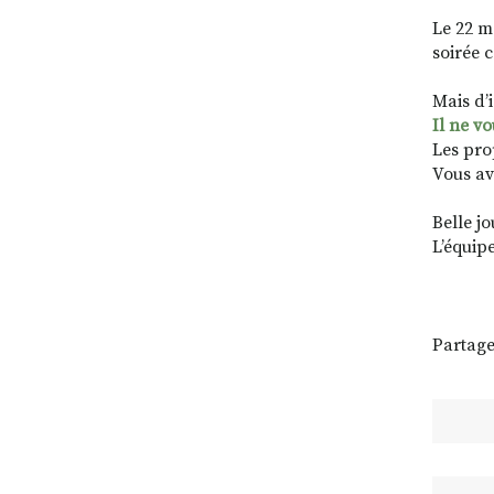
Le 22 m
soirée 
Mais d’i
Il ne vo
Les pro
Vous av
Belle j
L’équip
Partage