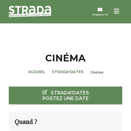
Menu
STRADA N°73
STRADA
MAGAZINES
CINÉMA
NOS THÈMES
ACCUEIL
STRADA’DATES
Cinéma
STRADA’DATES
STRADA'DATES
POSTEZ UNE DATE
ALTER STRADA
ROSÉE DE MAI
Quand ?