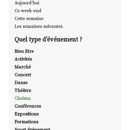
Aujourd'hui
Ce week-end
Cette semaine
RECHERCHER
S'ABONNER
Les semaines suivantes
S'INSCRIRE À LA NEWSLETTER
Quel type d'événement ?
FACEBOOK
INSTAGRAM
LINKEDIN
YOUTUBE
Bien Etre
Activités
Marché
Concert
Danse
Théâtre
Cinéma
Conférences
Expositions
Formations
Sport événement