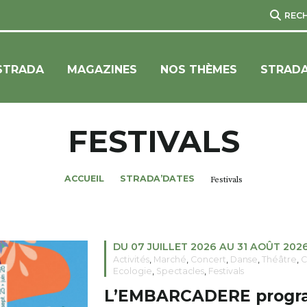
REC
STRADA
MAGAZINES
NOS THÈMES
STRADA
FESTIVALS
ACCUEIL
STRADA’DATES
Festivals
DU 07 JUILLET 2026 AU 31 AOÛT 202
Activités
,
Marché
,
Concert
,
Danse
,
Théâtre
,
C
Ecologie
,
Spectacles
,
Festivals
L’EMBARCADERE progra