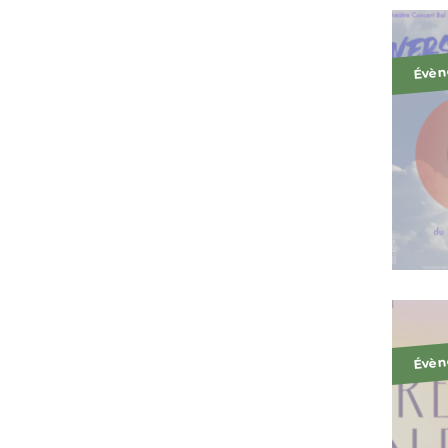
Évèn
Évèn