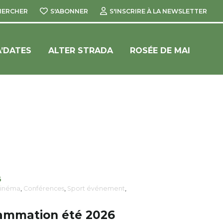
HERCHER
S'ABONNER
S'INSCRIRE À LA NEWSLETTER
’DATES
ALTER STRADA
ROSÉE DE MAI
6
inéma
,
Conférences
,
Sport événement
,
mmation été 2026