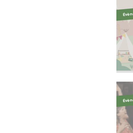
Évèn
Évèn