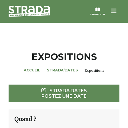
Menu
STRADA N°73
STRADA
MAGAZINES
EXPOSITIONS
NOS THÈMES
ACCUEIL
STRADA’DATES
Expositions
STRADA’DATES
STRADA'DATES
POSTEZ UNE DATE
ALTER STRADA
ROSÉE DE MAI
Quand ?