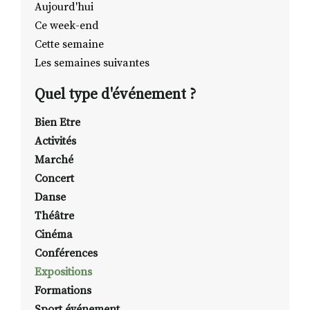
Aujourd'hui
Ce week-end
Cette semaine
RECHERCHER
S'ABONNER
Les semaines suivantes
S'INSCRIRE À LA NEWSLETTER
Quel type d'événement ?
FACEBOOK
INSTAGRAM
LINKEDIN
YOUTUBE
Bien Etre
Activités
Marché
Concert
Danse
Théâtre
Cinéma
Conférences
Expositions
Formations
Sport événement