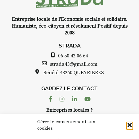
d’assemblée.
Entreprise locale de l’Economie sociale et solidaire.
INTERVIEW
Humaniste, éco-citoyen et résolument Positif depuis
2008
STRADA Bernard Turle, vous
avez ouvert une galerie à
STRADA
Auzon…
06 50 42 06 64
Bernard TURLE Le Fumoir n’est
strada43@gmail.com
pas une galerie permanente.
Sénéol
43260 QUEYRIERES
Chaque année, le 1er dimanche
d’août, l’association
GARDEZ LE CONTACT
AuzonToujours
organise
Arts
dans le village
. Des artistes et
Facebook
Instagram
Linkedin
Youtube
artisans investissent les rues, les
Entreprises locales ?
caves, les granges d’Auzon. Le
Nous avons des solutions pubs pour vous.
Fumoir est l’un de ces espaces
Gérer le consentement aux
temporaires d’accueil de la
cookies
culture. Il s’associe également à
NEWSLETTER