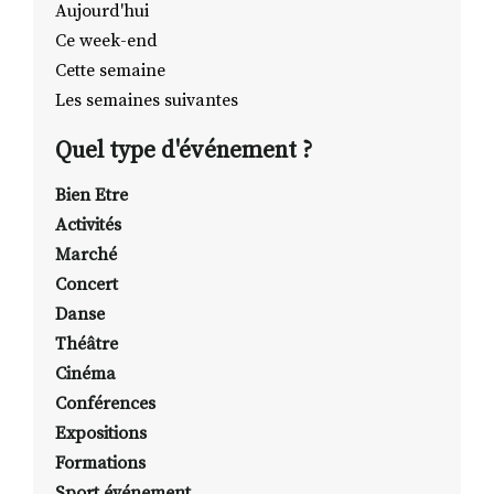
Aujourd'hui
Ce week-end
Cette semaine
RECHERCHER
S'ABONNER
Les semaines suivantes
S'INSCRIRE À LA NEWSLETTER
Quel type d'événement ?
FACEBOOK
INSTAGRAM
LINKEDIN
YOUTUBE
Bien Etre
Activités
Marché
Concert
Danse
Théâtre
Cinéma
Conférences
Expositions
Formations
Sport événement