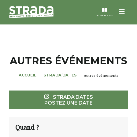
Menu
STRADA N°73
STRADA
MAGAZINES
AUTRES ÉVÉNEMENTS
NOS THÈMES
ACCUEIL
STRADA’DATES
Autres événements
STRADA’DATES
STRADA'DATES
POSTEZ UNE DATE
ALTER STRADA
ROSÉE DE MAI
Quand ?