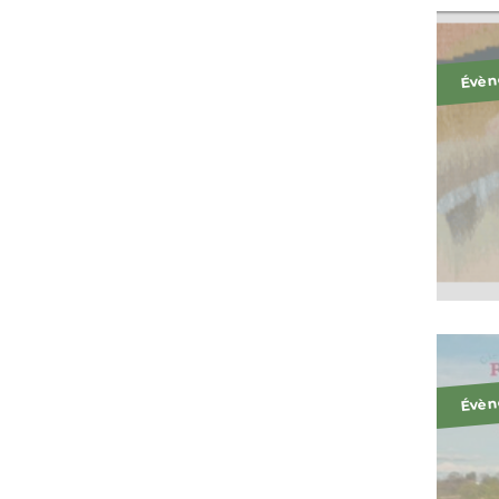
Évèn
Évèn