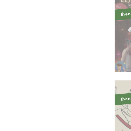
Évèn
Évèn