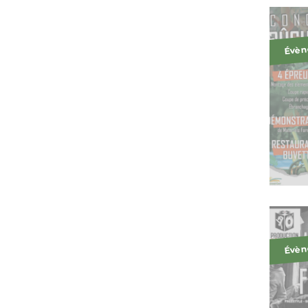
Évèn
Évèn