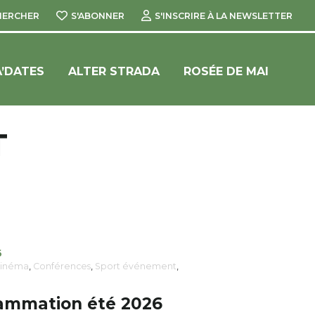
HERCHER
S'ABONNER
S'INSCRIRE À LA NEWSLETTER
’DATES
ALTER STRADA
ROSÉE DE MAI
T
6
inéma
,
Conférences
,
Sport événement
,
mmation été 2026