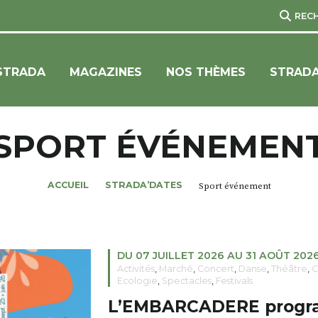
REC
STRADA
MAGAZINES
NOS THÈMES
STRADA
SPORT ÉVÉNEMEN
ACCUEIL
STRADA’DATES
Sport événement
DU 07 JUILLET 2026 AU 31 AOÛT 202
Activités
,
Marché
,
Concert
,
Danse
,
Théâtre
,
C
Ecologie
,
Spectacles
,
Festivals
L’EMBARCADERE progra