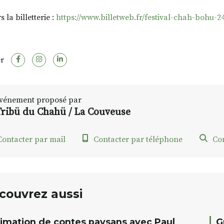
s la billetterie :
https://www.billetweb.fr/festival-chah-bohu-24
r
vénement proposé par
Tribü du Chahü / La Couveuse
ontacter par mail
Contacter par téléphone
Con
couvrez aussi
imation de contes paysans avec Paul
G