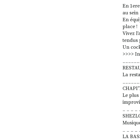
En 1ere
au sein 
En équip
place !
Vivez l
tendus 
Un cockt
>>>> In
______
RESTA
La rest
______
CHAPI’
Le plus
improvi
_ _ _ _ 
SHEZL
Musique
_ _ _ _ 
LA BAS