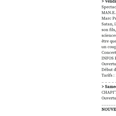
> Vendr
Spectac
MAN.E.S 
Marc P
Satan, 
son fil
science
être que
un coup 
Concert
INFOS 
Ouvertu
Début d
Tarifs :
_ _ _ _ 
> Samed
CHAPI’
Ouvertu
______
NOUVEAU