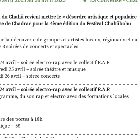
 avril 2025 au 26 avril 2025
La Couveuse - Cha
 du Chahü revient mettre le « désordre artistique et populaire » 
e de Chadrac pour la 4ème édition du Festival Chahübohu
ur la découverte de groupes et artistes locaux, régionaux et nat
 3 soirées de concerts et spectacles
24 avril – soirée electro-rap avec le collectif R.A.R
edi 25 avril – soirée théâtre et musique
i 26 avril – soirée concerts
_ _ _ _ _ _ _ _ _ _ _ _ _ _ _ _ _ _ _ _ _ _ _ _ _ _ _ _ _ _ _ _ _ _ _
24 avril – soirée electro-rap avec le collectif R.A.R
ramme, du son rap et electro avec des formations locales
re des portes à 18h
nique = 5€
_ _ _ _ _ _ _ _ _ _ _ _ _ _ _ _ _ _ _ _ _ _ _ _ _ _ _ _ _ _ _ _ _ _ _