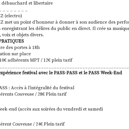
débauchard et libertaire
_ _ _ _ _ _ _ _
Z (electro)
Z met un point d’honneur à donner à son audience des perf
enregistrant les délires du public en direct. Il crée sa musique 
 voix et objets divers.
PRATIQUES
re des portes à 18h
ation sur place
 10€ adhérents MPT / 12€ plein tarif
__________________________________________________
’expérience festival avec le PASS-PASS et le PASS Week-End
S : Accès à l’intégralité du festival
érents Couveuse / 28€ Plein tarif
ek-end (accès aux soirées du vendredi et samedi
érent Couveuse / 24€ Plein tarif