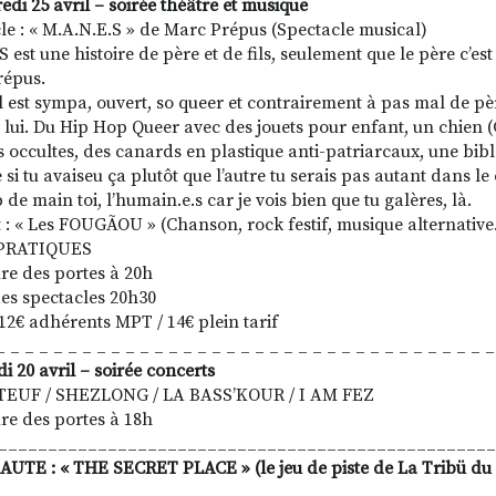
edi 25 avril – soirée théâtre et musique
le : « M.A.N.E.S » de Marc Prépus (Spectacle musical)
est une histoire de père et de fils, seulement que le père c’est S
répus.
il est sympa, ouvert, so queer et contrairement à pas mal de p
s, lui. Du Hip Hop Queer avec des jouets pour enfant, un chien (
s occultes, des canards en plastique anti-patriarcaux, une bib
 si tu avaiseu ça plutôt que l’autre tu serais pas autant dans le 
de main toi, l’humain.e.s car je vois bien que tu galères, là.
 : « Les FOUGÃOU » (Chanson, rock festif, musique alternativ
PRATIQUES
re des portes à 20h
es spectacles 20h30
 12€ adhérents MPT / 14€ plein tarif
_ _ _ _ _ _ _ _ _ _ _ _ _ _ _ _ _ _ _ _ _ _ _ _ _ _ _ _ _ _ _ _ _ _ _
i 20 avril – soirée concerts
TEUF / SHEZLONG / LA BASS’KOUR / I AM FEZ
re des portes à 18h
__________________________________________________
TE : « THE SECRET PLACE » (le jeu de piste de La Tribü du