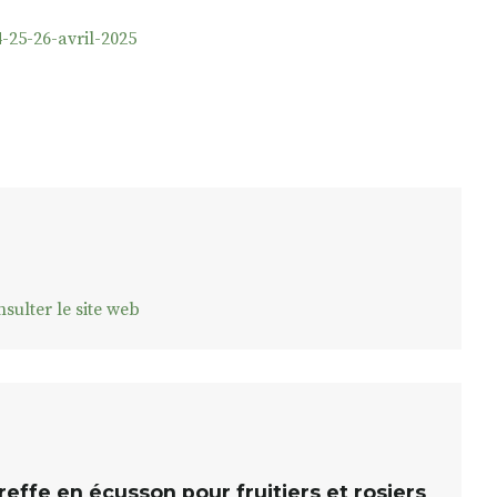
-25-26-avril-2025
sulter le site web
reffe en écusson pour fruitiers et rosiers