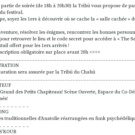
 partie de soirée (de 18h à 20h30) la Tribü vous propose de par
du festival.
e, soyez les 1ers à découvrir où se cache la « salle cachée » du
’aventure, résolvez les énigmes, rencontrez les bonnes personne
pour retrouver le lieu et le code secret pour accéder à « The Se
ail offert pour les 1ers arrivés !
scription obligatoire sur place avant 20h <<<<
__________________________________________________
URATION
auration sera assurée par la Tribü du Chahü
__________________________________________________
TEUF
 Grand des Petits Chapiteaux! Scène Ouverte, Espace du Co-Déli
sés!
_ _ _ _ _ _ _ _
ONG
s traditionnelles d’Anatolie réarrangées en funk psychédéliqu
_ _ _ _ _ _ _ _
S’KOUR