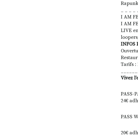
Rapunk 
_ _ _ _ 
I AM FE
I AM FE
LIVE en 
loopers,
INFOS 
Ouvertu
Restaur
Tarifs :
______
Vivez l
PASS-PAS
24€ adh
PASS We
20€ adh