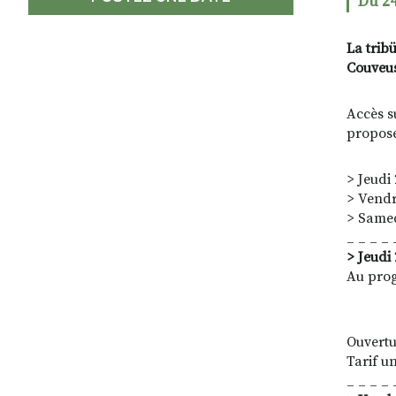
Du 24
La tribü
Couveus
Accès s
propose
> Jeudi 
> Vendr
> Samed
_ _ _ _ 
> Jeudi 
Au prog
Ouvertu
Tarif u
_ _ _ _ 