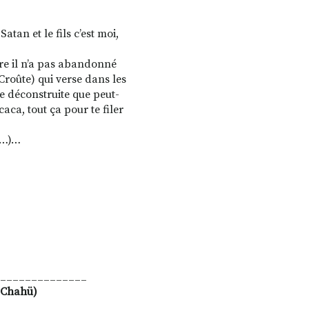
atan et le fils c’est moi,
ère il n’a pas abandonné
Croûte) qui verse dans les
le déconstruite que peut-
caca, tout ça pour te filer
e…)…
______________
 Chahü)