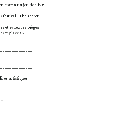
ticiper à un jeu de piste
 festival.. The secret
s et évitez les pièges
cret place ! »
______________
______________
res artistiques
e.