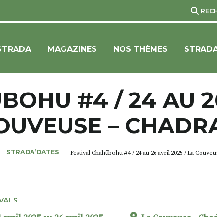
REC
STRADA
MAGAZINES
NOS THÈMES
STRADA
OHU #4 / 24 AU 26
OUVEUSE – CHADR
STRADA’DATES
Festival Chahübohu #4 / 24 au 26 avril 2025 / La Couve
IVALS