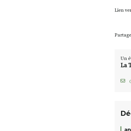
Lien ver
Partage
Un é
La 
C
Dé
an