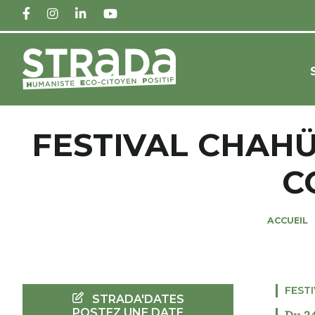
FACEBOOK
INSTAGRAM
LINKEDIN
YOUTUBE
FESTIVAL CHAHÜB
C
ACCUEIL
FEST
STRADA'DATES
POSTEZ UNE DATE