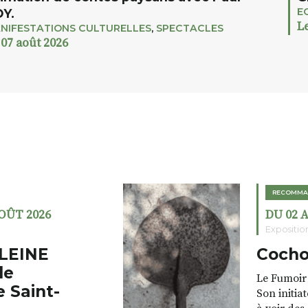
E
Y.
L
NIFESTATIONS CULTURELLES
,
SPECTACLES
 07 août 2026
RECOMMA
AOÛT 2026
DU 02 
Expositio
LEINE
Cocho
de
Le Fumoir 
e Saint-
Son initia