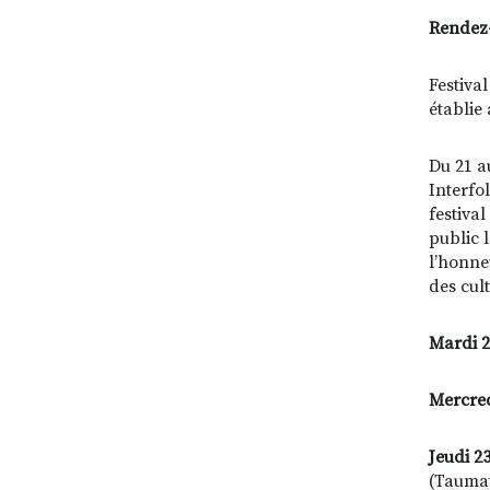
Rendez-
Festiva
établie
Du 21 au
Interfo
festiva
public 
l’honn
des cul
Mardi 21
Mercredi
Jeudi 23
(Taumat