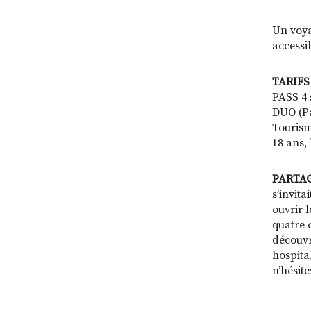
Un voya
accessi
TARIFS 
PASS 4 s
DUO (Pas
Tourism
18 ans,
PARTAG
s’invita
ouvrir 
quatre 
découvr
hospita
n’hésite