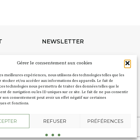
URLE Le Fumoir n’est pas une galerie
e. Chaque année, le 1er dimanche
association
AuzonToujours
organise
e village
. Des artistes et artisans
t les rues, les caves, les granges
T
NEWSLETTER
e Fumoir est l’un de ces espaces
s d’accueil de la culture. Il s’associe
Suivez toute l'actu de Strada
à d’autres activités culturelles de la
Gérer le consentement aux cookies
é de Caractère. Par exemple,
ion
Cochon Charbon
s’inscrit comme
les meilleures expériences, nous utilisons des technologies telles que les
pubs pour
 stocker et/ou accéder aux informations des appareils. Le fait de
du festival d’Auzon 2026 (2 /22 août).
ces technologies nous permettra de traiter des données telles que le
NOUS CONTACTER
 de navigation ou les ID uniques sur ce site. Le fait de ne pas consentir
ent le nom :
Fumoir
?
r son consentement peut avoir un effet négatif sur certaines
ques et fonctions.
e terme employé dans les actes de
CEPTER
REFUSER
PRÉFÉRENCES
du lieu. Jusqu’à la fin du XXe siècle,
 saloir et précédemment ç’avait été un
l'Agence Oktopod
 y salait et fumait saucissons et