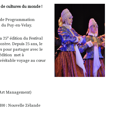
 de cultures du monde !
Monde Programmation
l du Puy-en-Velay.
a 25ᵉ édition du Festival
zère. Depuis 25 ans, le
ys pour partager avec le
 édition met à
 véritable voyage au cœur
a Art Management)
1H00 : Nouvelle Zélande