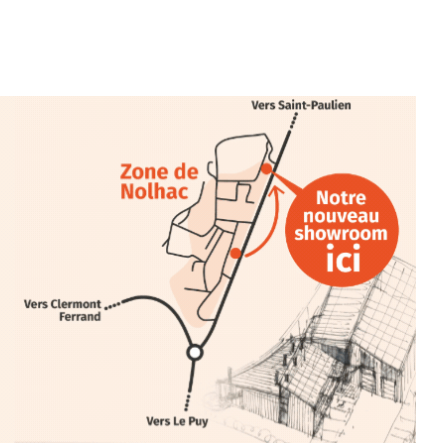
ariations.de.couleurs.(de
e.sarcasme et facétie.
 en off du festival d’Auzon, cette
llation temporaire vous livre une
plus d’aller faire un tour dans la cité
du Brivadois cet été.
INTERVIEW
rnard Turle, vous avez ouvert une
 Auzon…