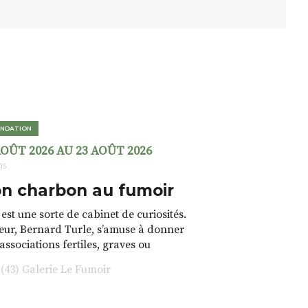
NDATION
AOÛT 2026 AU 23 AOÛT 2026
ns
n charbon au fumoir
est une sorte de cabinet de curiosités.
teur, Bernard Turle, s’amuse à donner
 associations fertiles, graves ou
rfois fumeuses. Des oeuvres
43) Galerie Le Fumoir
s font. liens avec les histoires un peu
 du lieu (on ne spoile pas). Quant à
tion.Cochon Charbon, elle joue