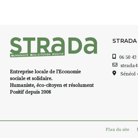
8h30 – 12h : croquis et aquarell
pique-nique sur place (repas à
13h30 – 17h30 : reprise sur pla
changement de décor
Et si le temps se gâte : un ateli
STRADA
permettra de continuer à créer
06 50 42
À partir de 90€/jour
(soit
270€ l
strada
Minimum 8 personnes – sans 
Entreprise locale de l’Economie
Sénéol
sociale et solidaire.
Prix pour l’accompagnement et
Humaniste, éco-citoyen et résolument
repas à votre charge. (Pique-n
Positif depuis 2008
📅
Dates au choix :
➡️
4-5-6 juillet
➡️
7-8-9 août
Plan du site
📞 Infos / inscriptions :
06 72 7