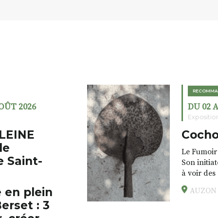
RECOMMA
AOÛT 2026
DU 02 
Expositio
LEINE
Cocho
de
Le Fumoir 
e Saint-
Son initia
à voir des
drôles, pa
 en plein
AUZON (
éclectique
erset : 3
foutraques
l’installa