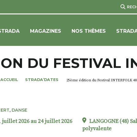
REC
STRADA
MAGAZINES
NOS THÈMES
STRADA
ION DU FESTIVAL I
ACCUEIL
STRADA’DATES
25ème édition du Festival INTERFOLK 48
ERT
,
DANSE
 juillet 2026 au 24 juillet 2026
LANGOGNE (48) Sal
polyvalente