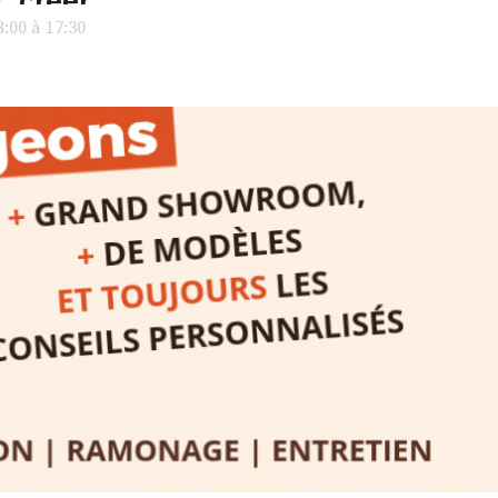
, créer,
avec les.v
:00 à 17:30
peau).entr
ps… de ralentir,
auté des
Programmée
expo-insta
raison de 
opose un
stage
médiévale 
sible
à tous les
l
t
, à seulement
30
rez à capturer
position,
ybride.
STRADA Be
épart
galerie à