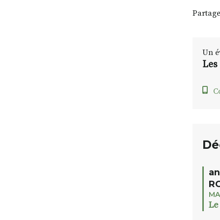
Partage
Un é
Les
C
Dé
an
RO
MA
Le