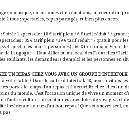
ge en musique, en costumes et en émotions, au coeur d’un pr
ble à tous : spectacles, repas partagés, et bien plus encore
:
Soirée 1 spectacle : 10 € tarif plein / 6 € tarif réduit * / gratu
pectacles : 35 € tarif plein / 19 € tarif réduit * / gratuit pour 
s 4 spectacles pour 2 personnes) : 60 € tarif unique Vente de bi
e de Langogne – Haut Allier ou au local des Fadarelles *Tarif 
 les étudiants, les demandeurs d’emploi et les personnes en si
EZ UN REPAS CHEZ VOUS AVEC UN GROUPE D’INTERFOLK 
it à votre table ? Dans le cadre d’Interfolk 48, nous invitons le
leurs portes le temps d’un repas et à accueillir chez elles l’un
coins du monde. C’est l’occasion unique de vivre un moment d’
ir d’autres cultures, d’écouter des anecdotes de voyage… et de
lité lozérienne autour d’un bon repas ! Que vous soyez seul, en
z pas !