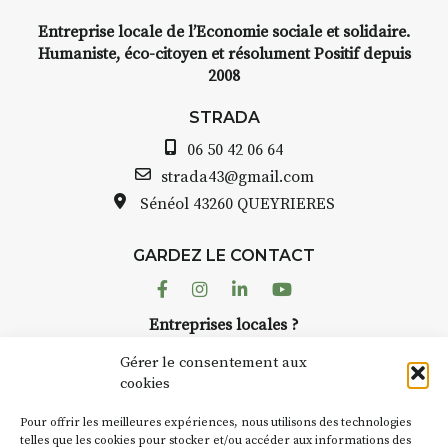
yage,
Entreprise locale de l’Economie sociale et solidaire.
e, encre,
INTERVIEW
Humaniste, éco-citoyen et résolument Positif depuis
2008
STRADA Bernard Turle, v
avez ouvert une galerie à
STRADA
oint de
Auzon…
06 50 42 06 64
t aquarelle
Bernard TURLE Le Fumoir 
strada43@gmail.com
pas une galerie permanent
Sénéol
43260 QUEYRIERES
 (repas à
Chaque année, le 1er dim
d’août, l’association
e sur
GARDEZ LE CONTACT
AuzonToujours
organise
Ar
 de décor
dans le village
. Des artistes 
Facebook
Instagram
Linkedin
Youtube
artisans investissent les rue
: un atelier
Entreprises locales ?
caves, les granges d’Auzon.
ontinuer à
Nous avons des solutions pubs pour vous.
Fumoir est l’un de ces espa
Gérer le consentement aux
temporaires d’accueil de la
cookies
culture. Il s’associe égalem
oit
270€
NEWSLETTER
d’autres activités culturelle
Pour offrir les meilleures expériences, nous utilisons des technologies
la Petite Cité de Caractère.
Suivez toute l'actu de Strada
telles que les cookies pour stocker et/ou accéder aux informations des
 – sans