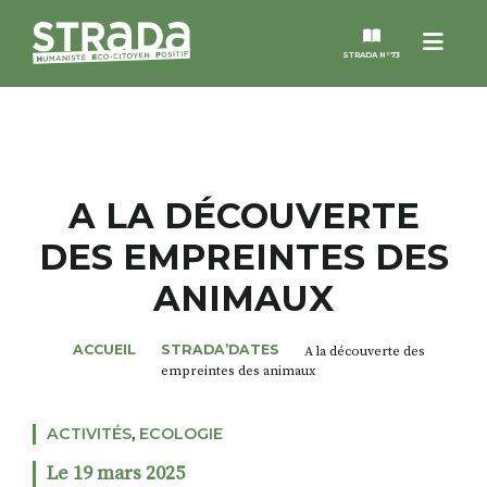
Menu
STRADA N°73
STRADA
MAGAZINES
A LA DÉCOUVERTE
DES EMPREINTES DES
NOS THÈMES
ANIMAUX
STRADA’DATES
ACCUEIL
STRADA’DATES
A la découverte des
empreintes des animaux
ALTER STRADA
ACTIVITÉS
,
ECOLOGIE
ROSÉE DE MAI
Le 19 mars 2025