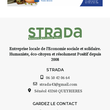
d’Auzon, cette expo-
installation temporaire vous
livre une raison de plus d’aller
faire un tour dans la cité
médiévale du Brivadois cet été.
Entreprise locale de l’Economie sociale et solidaire.
INTERVIEW
Humaniste, éco-citoyen et résolument Positif depuis
2008
STRADA Bernard Turle, vous
avez ouvert une galerie à
STRADA
Auzon…
06 50 42 06 64
Bernard TURLE Le Fumoir n’est
strada43@gmail.com
pas une galerie permanente.
Sénéol
43260 QUEYRIERES
Chaque année, le 1er dimanche
d’août, l’association
GARDEZ LE CONTACT
AuzonToujours
organise
Arts