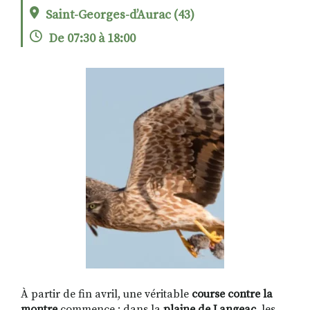
Saint-Georges-d’Aurac (43)
De 07:30 à 18:00
RECHERCHER
S'ABONNER
S'INSCRIRE À LA NEWSLETTER
FACEBOOK
INSTAGRAM
LINKEDIN
YOUTUBE
À partir de fin avril, une véritable
course contre la
montre
commence : dans la
plaine de Langeac
, les