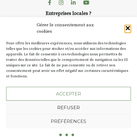
dans le village
. Des artistes et
Facebook
Instagram
Linkedin
Youtube
artisans investissent les rues, les
Entreprises locales ?
caves, les granges d’Auzon. Le
Nous avons des solutions pubs pour vous.
Fumoir est l’un de ces espaces
Gérer le consentement aux
temporaires d’accueil de la
cookies
culture. Il s’associe également à
NEWSLETTER
d’autres activités culturelles de
Pour offrir les meilleures expériences, nous utilisons des technologies
la Petite Cité de Caractère. Par
Suivez toute l'actu de Strada
telles que les cookies pour stocker et/ou accéder aux informations des
appareils. Le fait de consentir à ces technologies nous permettra de
exemple, l’installation
Cochon
traiter des données telles que le comportement de navigation ou les ID
Charbon
s’inscrit comme en
uniques sur ce site. Le fait de ne pas consentir ou de retirer son
« off » du festival d’Auzon 2026
consentement peut avoir un effet négatif sur certaines caractéristiques
(2 /22 août).
et fonctions.
NOUS CONTACTER
SA D’où vient le nom :
Fumoir
?
ACCEPTER
BT C’est le terme employé dans
REFUSER
les actes de propriété du lieu.
Jusqu’à la fin du XXe siècle,
Plan du site
Mentions légales
PRÉFÉRENCES
c’était un saloir et
Politique de confidentialité
précédemment ç’avait été un
Une création de l'Agence Oktopod
fumoir. On y salait et fumait