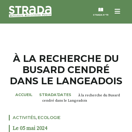
Menu
STRADA N°73
STRADA
MAGAZINES
À LA RECHERCHE DU
BUSARD CENDRÉ
NOS THÈMES
DANS LE LANGEADOIS
STRADA’DATES
ACCUEIL
STRADA’DATES
À la recherche du Busard
cendré dans le Langeadois
ALTER STRADA
ACTIVITÉS
,
ECOLOGIE
ROSÉE DE MAI
Le 05 mai 2024