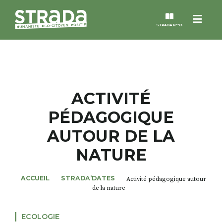
Menu
STRADA N°73
STRADA
MAGAZINES
ACTIVITÉ
PÉDAGOGIQUE
NOS THÈMES
AUTOUR DE LA
STRADA’DATES
NATURE
ALTER STRADA
ACCUEIL
STRADA’DATES
Activité pédagogique autour
de la nature
ROSÉE DE MAI
ECOLOGIE