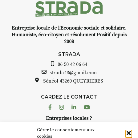
d’Auzon, cette expo-
installation temporaire vous
livre une raison de plus d’aller
faire un tour dans la cité
Entreprise locale de l’Economie sociale et solidaire.
médiévale du Brivadois cet été.
Humaniste, éco-citoyen et résolument Positif depuis
2008
STRADA
06 50 42 06 64
INTERVIEW
strada43@gmail.com
Sénéol
43260 QUEYRIERES
STRADA Bernard Turle, vous
avez ouvert une galerie à
Auzon…
GARDEZ LE CONTACT
Facebook
Instagram
Linkedin
Youtube
Bernard TURLE Le Fumoir n’est
pas une galerie permanente.
Entreprises locales ?
Chaque année, le 1er dimanche
Nous avons des solutions pubs pour vous.
d’août, l’association
Gérer le consentement aux
AuzonToujours
organise
Arts
cookies