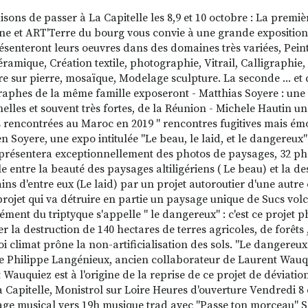
isons de passer à La Capitelle les 8,9 et 10 octobre : La premiè
ne et ART'Terre du bourg vous convie à une grande exposition,
ésenteront leurs oeuvres dans des domaines très variées, Peint
éramique, Création textile, photographie, Vitrail, Calligraphie, 
re sur pierre, mosaïque, Modelage sculpture. La seconde ... et c
aphes de la même famille exposeront - Matthias Soyere : une 
elles et souvent très fortes, de la Réunion - Michele Hautin u
rencontrées au Maroc en 2019 " rencontres fugitives mais ém
en Soyere, une expo intitulée "Le beau, le laid, et le dangereux"
présentera exceptionnellement des photos de paysages, 32 p
e entre la beauté des paysages altiligériens ( Le beau) et la de
ains d'entre eux (Le laid) par un projet autoroutier d'une autre
projet qui va détruire en partie un paysage unique de Sucs vo
ément du triptyque s'appelle " le dangereux" : c'est ce projet 
er la destruction de 140 hectares de terres agricoles, de forêts
oi climat prône la non-artificialisation des sols. "Le dangereux" 
ue Philippe Langénieux, ancien collaborateur de Laurent Wauqu
 Wauquiez est à l'origine de la reprise de ce projet de déviatio
La Capitelle, Monistrol sur Loire Heures d'ouverture Vendredi 
age musical vers 19h musique trad avec "Passe ton morceau"