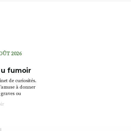
AOÛT 2026
u fumoir
net de curiosités.
 s’amuse à donner
, graves ou
oeuvres
ir
 histoires un peu
e pas). Quant à
elle joue
.(de