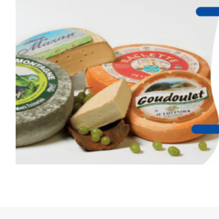
peau).entre.sarcasme et facétie
Programmée en off du festival 
expo-installation temporaire v
raison de plus d’aller faire un 
médiévale du Brivadois cet été
INTERVI
STRADA Bernard Turle, vous 
galerie à Auzon…