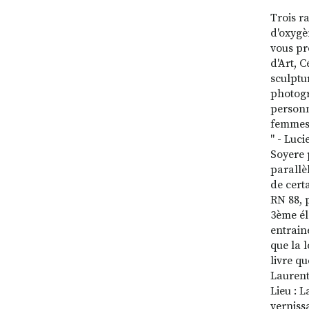
Trois ra
d'oxygè
vous pr
d'Art, C
sculptu
photogr
personn
femmes 
" - Luci
Soyere 
parallèl
de cert
RN 88, 
3ème él
entrain
que la l
livre q
Laurent
Lieu : 
verniss