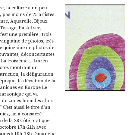
re, la culture a un peu
 pas moins de 25 artistes
ure, Aquarelle, Bijoux
Tissage, Pastel sec,
'est une première , trois
vingtaine de photos, très
ne quinzaine de photos de
ouvantes, déconcertantes
 La troisième ... Lucien
hotos montrant un
struction, la défiguration
 époque, la déviation de la
lcaniques en Europe Le
pharaonique qui va
 , de zones humides alors
C'est aussi le titre d'un
iez, lui a consacré.
n de la 88 Côté pratique
8 octobre 17h-21h avec
 Samedi 10h-18h Dimanche