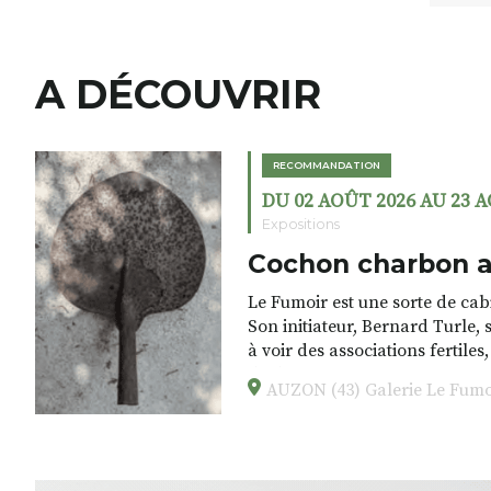
A DÉCOUVRIR
RECOMMANDATION
DU 02 AOÛT 2026 AU 23 
Expositions
Cochon charbon a
Le Fumoir est une sorte de cabi
Son initiateur, Bernard Turle,
à voir des associations fertiles
drôles, parfois fumeuses. Des 
AUZON (43) Galerie Le Fumo
éclectiques font. liens avec les
foutraques du lieu (on ne spoil
l’installation.Cochon Charbon, 
avec les.variations.de.couleurs