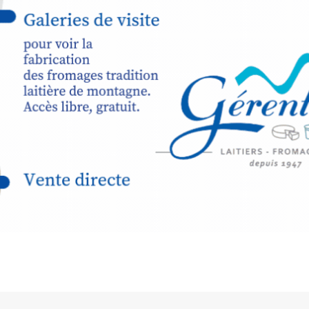
.
d’Auzon, cette
ous livre une
tour dans la cité
.
EW
avez ouvert une