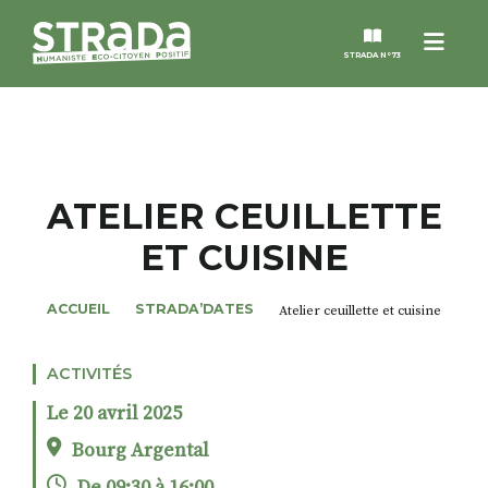
Menu
STRADA N°73
STRADA
MAGAZINES
ATELIER CEUILLETTE
ET CUISINE
NOS THÈMES
ACCUEIL
STRADA’DATES
Atelier ceuillette et cuisine
STRADA’DATES
ACTIVITÉS
ALTER STRADA
Le 20 avril 2025
ROSÉE DE MAI
Bourg Argental