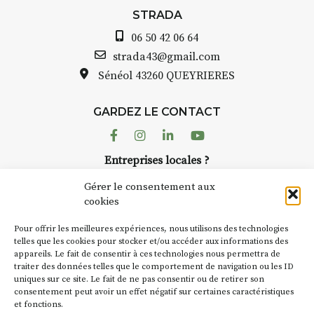
avez ouvert une galerie à
STRADA
Auzon…
06 50 42 06 64
Bernard TURLE Le Fumoir n’est
strada43@gmail.com
pas une galerie permanente.
Sénéol
43260 QUEYRIERES
Chaque année, le 1er dimanche
d’août, l’association
GARDEZ LE CONTACT
AuzonToujours
organise
Arts
dans le village
. Des artistes et
Facebook
Instagram
Linkedin
Youtube
artisans investissent les rues, les
Entreprises locales ?
caves, les granges d’Auzon. Le
Nous avons des solutions pubs pour vous.
Fumoir est l’un de ces espaces
Gérer le consentement aux
temporaires d’accueil de la
cookies
culture. Il s’associe également à
NEWSLETTER
d’autres activités culturelles de
Pour offrir les meilleures expériences, nous utilisons des technologies
la Petite Cité de Caractère. Par
Suivez toute l'actu de Strada
telles que les cookies pour stocker et/ou accéder aux informations des
appareils. Le fait de consentir à ces technologies nous permettra de
exemple, l’installation
Cochon
traiter des données telles que le comportement de navigation ou les ID
Charbon
s’inscrit comme en
uniques sur ce site. Le fait de ne pas consentir ou de retirer son
« off » du festival d’Auzon 2026
consentement peut avoir un effet négatif sur certaines caractéristiques
(2 /22 août).
et fonctions.