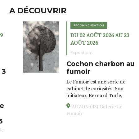
A DÉCOUVRIR
RECOMMANDATION
DU 02 AOÛT 2026 AU 23
AOÛT 2026
Expositions
Cochon charbon au
fumoir
Le Fumoir est une sorte de
cabinet de curiosités. Son
initiateur, Bernard Turle,
s’amuse à donner à voir des
AUZON (43) Galerie Le
associations fertiles, graves ou
Fumoir
drôles, parfois fumeuses. Des
oeuvres éclectiques font. liens
avec les histoires un peu
foutraques du lieu (on ne spoile