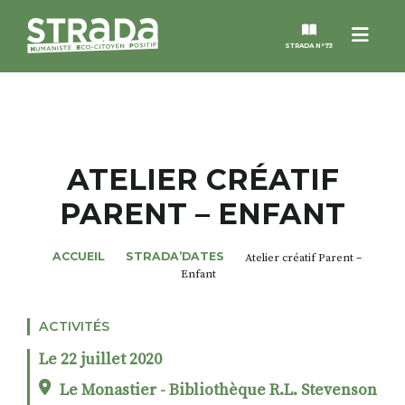
Menu
STRADA N°73
STRADA
MAGAZINES
ATELIER CRÉATIF
PARENT – ENFANT
NOS THÈMES
ACCUEIL
STRADA’DATES
Atelier créatif Parent –
STRADA’DATES
Enfant
ALTER STRADA
ACTIVITÉS
Le 22 juillet 2020
ROSÉE DE MAI
Le Monastier - Bibliothèque R.L. Stevenson