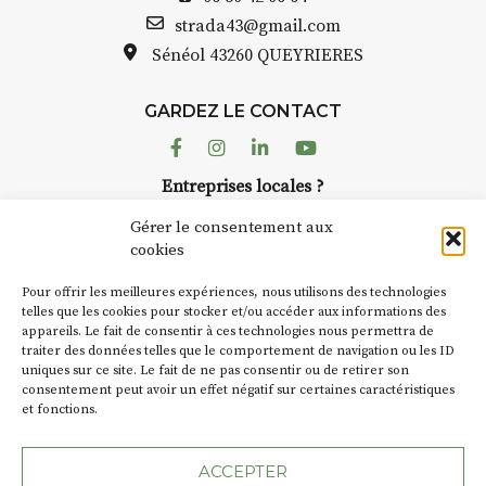
quarelle
Bernard TURLE Le Fumoir n’e
strada43@gmail.com
pas une galerie permanente.
Sénéol
43260 QUEYRIERES
epas à
Chaque année, le 1er dimanc
d’août, l’association
ur
GARDEZ LE CONTACT
AuzonToujours
organise
Arts
 décor
dans le village
. Des artistes et
Facebook
Instagram
Linkedin
Youtube
artisans investissent les rues, 
n atelier
Entreprises locales ?
caves, les granges d’Auzon. L
inuer à
Nous avons des solutions pubs pour vous.
Fumoir est l’un de ces espaces
Gérer le consentement aux
temporaires d’accueil de la
cookies
culture. Il s’associe également
t
270€
NEWSLETTER
d’autres activités culturelles d
Pour offrir les meilleures expériences, nous utilisons des technologies
la Petite Cité de Caractère. Pa
Suivez toute l'actu de Strada
telles que les cookies pour stocker et/ou accéder aux informations des
 sans
appareils. Le fait de consentir à ces technologies nous permettra de
exemple, l’installation
Cocho
traiter des données telles que le comportement de navigation ou les ID
Charbon
s’inscrit comme en
uniques sur ce site. Le fait de ne pas consentir ou de retirer son
« off » du festival d’Auzon 202
ment et
consentement peut avoir un effet négatif sur certaines caractéristiques
(2 /22 août).
votre
et fonctions.
NOUS CONTACTER
SA D’où vient le nom :
Fumoir
ACCEPTER