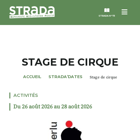
Menu
STRADA N°73
STRADA
MAGAZINES
STAGE DE CIRQUE
NOS THÈMES
ACCUEIL
STRADA’DATES
Stage de cirque
STRADA’DATES
ACTIVITÉS
Du 26 août 2026 au 28 août 2026
ALTER STRADA
ROSÉE DE MAI