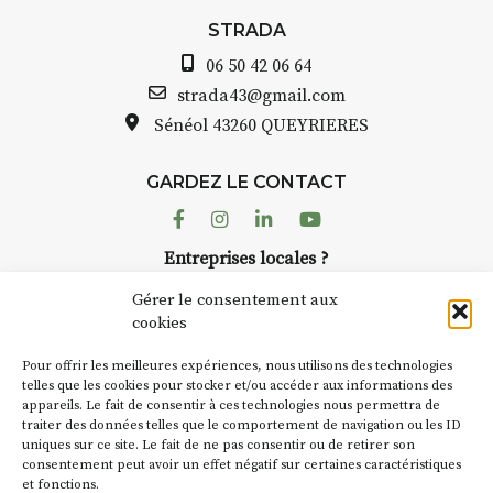
STRADA Bernard Turle
avez ouvert une galerie
STRADA
au point de
Auzon…
06 50 42 06 64
is et aquarelle
Bernard TURLE Le Fumo
strada43@gmail.com
pas une galerie perman
Sénéol
43260 QUEYRIERES
lace (repas à
Chaque année, le 1er 
d’août, l’association
prise sur
GARDEZ LE CONTACT
AuzonToujours
organis
ent de décor
dans le village
. Des artis
Facebook
Instagram
Linkedin
Youtube
artisans investissent les
te : un atelier
Entreprises locales ?
caves, les granges d’Au
de continuer à
Nous avons des solutions pubs pour vous.
Fumoir est l’un de ces 
Gérer le consentement aux
temporaires d’accueil d
cookies
culture. Il s’associe ég
ur
(soit
270€
NEWSLETTER
d’autres activités cultur
Pour offrir les meilleures expériences, nous utilisons des technologies
la Petite Cité de Caractè
Suivez toute l'actu de Strada
telles que les cookies pour stocker et/ou accéder aux informations des
nes – sans
appareils. Le fait de consentir à ces technologies nous permettra de
exemple, l’installation
traiter des données telles que le comportement de navigation ou les ID
Charbon
s’inscrit comm
uniques sur ce site. Le fait de ne pas consentir ou de retirer son
« off » du festival d’Au
mpagnement et
consentement peut avoir un effet négatif sur certaines caractéristiques
(2 /22 août).
pas à votre
et fonctions.