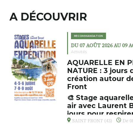
A DÉCOUVRIR
RECOMMANDATION
DU 07 AOÛT 2026 AU 09 
Activités
AQUARELLE EN P
NATURE : 3 jours 
création autour d
Front
🎨 Stage aquarelle
air avec Laurent B
jours pour respirer
s’émerveiller
SAINT FRONT (43)
De 08
Et si vous preniez enfin le tem