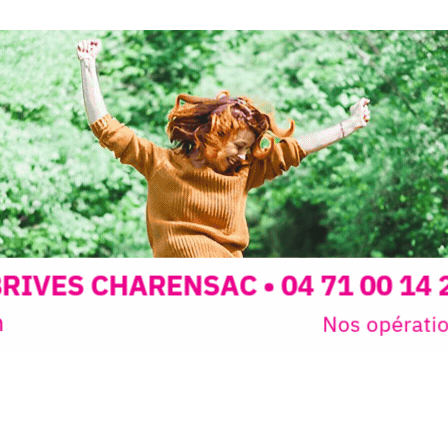
auté des
Programmée
expo-insta
raison de 
opose un
stage
médiévale 
sible
à tous les
l
t
, à seulement
30
rez à capturer
position,
ybride.
STRADA Be
épart
galerie à
e sur site
 votre charge)
Bernard T
ce ou
permanent