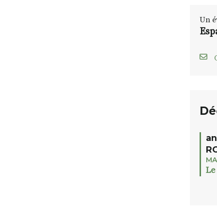
Un é
Esp
C
Dé
an
RO
MA
Le