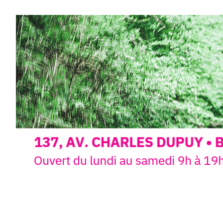
d’observer, et de peindre la be
paysages de Haute-Loire ?
Cet été,
Laurent Berset
vous pr
d’aquarelle en extérieur
, acces
niveaux
, dans un cadre nature
inspirant
autour de Saint-Fron
minutes du Puy-en-Velay
.
Pendant
3 jours
, vous apprend
l’instant :
Croquis, carnet de voyage, com
aquarelle, encre, ou contenu h
Le programme :
8h : rendez-vous au point de d
8h30 – 12h : croquis et aquarell
pique-nique sur place (repas à
13h30 – 17h30 : reprise sur pla