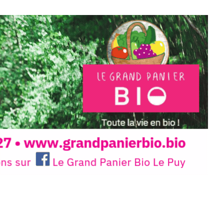
 en off du festival d’Auzon, cette
llation temporaire vous livre une
plus d’aller faire un tour dans la cité
du Brivadois cet été.
INTERVIEW
rnard Turle, vous avez ouvert une
 Auzon…
URLE Le Fumoir n’est pas une galerie
e. Chaque année, le 1er dimanche