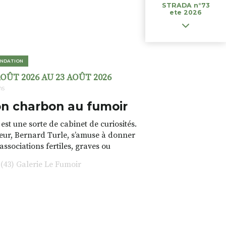
STRADA n°73
ete 2026
NDATION
AOÛT 2026 AU 23 AOÛT 2026
ns
n charbon au fumoir
est une sorte de cabinet de curiosités.
teur, Bernard Turle, s’amuse à donner
 associations fertiles, graves ou
rfois fumeuses. Des oeuvres
43) Galerie Le Fumoir
s font. liens avec les histoires un peu
 du lieu (on ne spoile pas). Quant à
tion.Cochon Charbon, elle joue
ariations.de.couleurs.(de
e.sarcasme et facétie.