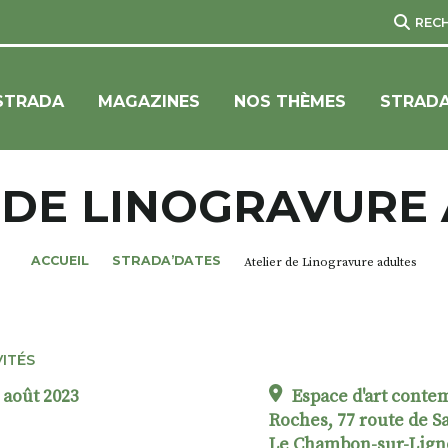
REC
STRADA
MAGAZINES
NOS THÈMES
STRADA
 DE LINOGRAVURE
ACCUEIL
STRADA’DATES
Atelier de Linogravure adultes
VITÉS
 août 2023
Espace d'art conte
Roches, 77 route de S
Le Chambon-sur-Lig